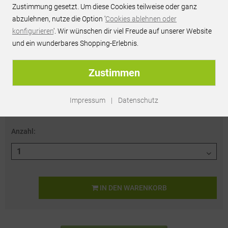
Zustimmung gesetzt. Um diese Cookies teilweise oder ganz
abzulehnen, nutze die Option '
Cookies ablehnen oder
konfigurieren
'. Wir wünschen dir viel Freude auf unserer Website
Online kaufen & liefern lassen
und ein wunderbares Shopping-Erlebnis.
Preis pro Stk.
Zustimmen
27,95 € / Stk.
Versandkosten:
79,90 €
alle Preise inkl. MwSt.
Impressum
|
Datenschutz
Lieferzeit: 2-4 Werktage
Anzahl:
IN DEN
WARENKORB