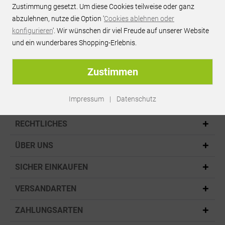
Zustimmung gesetzt. Um diese Cookies teilweise oder ganz
bei vielen Produkten
abzulehnen, nutze die Option '
Cookies ablehnen oder
konfigurieren
'. Wir wünschen dir viel Freude auf unserer Website
und ein wunderbares Shopping-Erlebnis.
Sicher einkaufen:
SSL,PayPal
Zustimmen
Impressum
|
Datenschutz
KONTAKT
RECHTLICHES
ÜBER UNS
SICHER EINKAUFEN
VERSANDARTEN
ZAHLUNGSARTEN