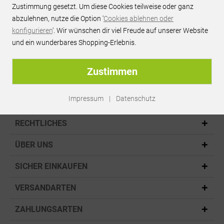
Zustimmung gesetzt. Um diese Cookies teilweise oder ganz
bei vielen Produkten
abzulehnen, nutze die Option '
Cookies ablehnen oder
konfigurieren
'. Wir wünschen dir viel Freude auf unserer Website
und ein wunderbares Shopping-Erlebnis.
Sicher einkaufen:
SSL,PayPal
Zustimmen
Impressum
|
Datenschutz
KONTAKT
RECHTLICHES
ÜBER UNS
SICHER EINKAUFEN
VERSANDARTEN
ZAHLUNGSARTEN