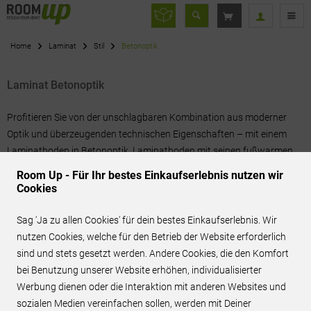
Home
Laminat
Stil
Betonoptik
Laminat Betonoptik
Profitieren Sie von der unschlagbaren Kombination aus moderner
Optik und überzeugenden technischen Eigenschaften – mit einem
Laminatboden in Betonoptik. Laminatboden mit seinen fußwarmen,...
mehr erfahren »
Room Up - Für Ihr bestes Einkaufserlebnis nutzen wir
Cookies
Filtern
Sag 'Ja zu allen Cookies' für dein bestes Einkaufserlebnis. Wir
nutzen Cookies, welche für den Betrieb der Website erforderlich
sind und stets gesetzt werden. Andere Cookies, die den Komfort
bei Benutzung unserer Website erhöhen, individualisierter
Werbung dienen oder die Interaktion mit anderen Websites und
BEST-PREIS ANFRAGEN
sozialen Medien vereinfachen sollen, werden mit Deiner