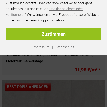
Zustimmung gesetzt. Um diese Cookies teilweise oder ganz
abzulehnen, nutze die Option '
Cookies ablehnen oder
konfigurieren
'. Wir wünschen dir viel Freude auf unserer Website
und ein wunderbares Shopping-Erlebnis.
Zustimmen
PARADOR Trendtime 5 - Beton Dunkelgrau
Steinstruktur - 1743596
Impressum
|
Datenschutz
Versandkosten:
79,90 € (ab 1.000,00 € versandkostenfrei)
Lieferzeit:
3-6 Werktage
31,95 €/m² *
BEST-PREIS ANFRAGEN