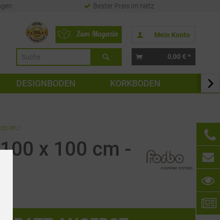
ngen
Bester Preis im Netz
Mein Konto
0,00 € *
DESIGNBODEN
KORKBODEN
TAPE

 62513FL1
 100 x 100 cm -