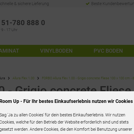
chnelle & sichere Lieferung
Beste Kundenbewertu
51-780 888 0
 9 - 17 Uhr
AMINAT
VINYLBODEN
PVC BODEN
lura
Allura Flex 1.00
FORBO Allura Flex 1.00 - Grigio concrete Fliese 100 x 100 cm -
 - Grigio concrete Fliese
Room Up - Für Ihr bestes Einkaufserlebnis nutzen wir Cookies
Sag 'Ja zu allen Cookies' für dein bestes Einkaufserlebnis. Wir nutzen
Cookies, welche für den Betrieb der Website erforderlich sind und stets
gesetzt werden. Andere Cookies, die den Komfort bei Benutzung unserer