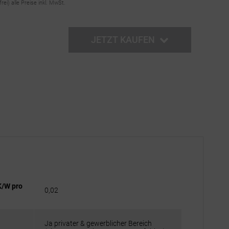
frei)
alle Preise inkl. MwSt.
JETZT KAUFEN
K/W pro
0,02
Ja privater & gewerblicher Bereich