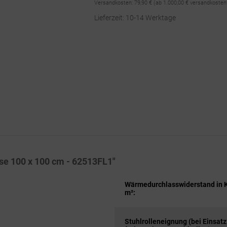
Versandkosten:
79,90 €
(ab 1.000,00 € versandkosten
Lieferzeit: 10-14 Werktage
ese 100 x 100 cm - 62513FL1"
Wärmedurchlasswiderstand in 
m²:
Stuhlrolleneignung (bei Einsatz