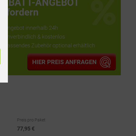
RABATT-ANGEBOT
anfordern
Angebot innerhalb 24h
unverbindlich & kostenlos
passendes Zubehör optional erhältlich
HIER PREIS ANFRAGEN
Preis pro Paket
77,95 €