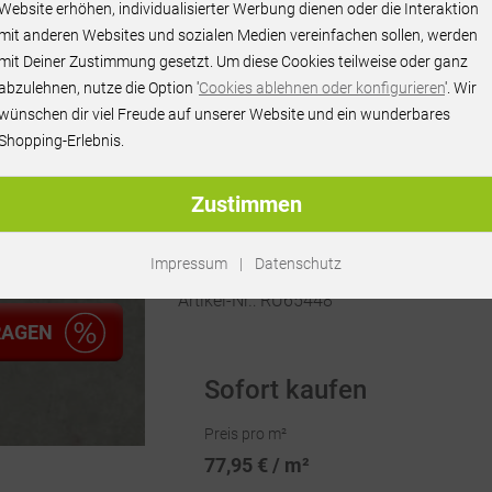
77,95 € / m²
Website erhöhen, individualisierter Werbung dienen oder die Interaktion
mit anderen Websites und sozialen Medien vereinfachen sollen, werden
inkl. MwSt.
mit Deiner Zustimmung gesetzt. Um diese Cookies teilweise oder ganz
abzulehnen, nutze die Option '
Cookies ablehnen oder konfigurieren
'. Wir
wünschen dir viel Freude auf unserer Website und ein wunderbares
Shopping-Erlebnis.
Zustimmen
Impressum
|
Datenschutz
Artikel-Nr.:
RU65448
RAGEN
Sofort kaufen
Preis pro m²
77,95 € / m²