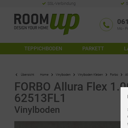
SSL-Verbindung
S
061
Mo - Fr
TEPPICHBODEN
PARKETT
L
Übersicht
Home
Vinylboden
Vinylboden Kleben
Forbo
Al
FORBO Allura Flex 1.00
62513FL1
Vinylboden