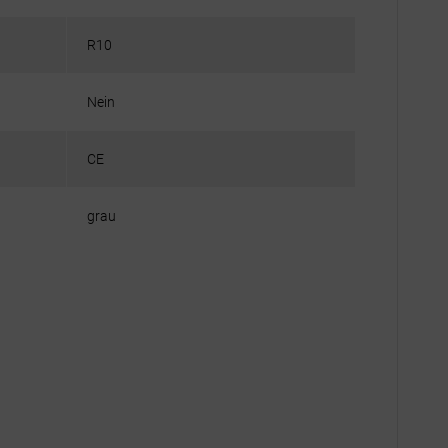
R10
Nein
CE
grau