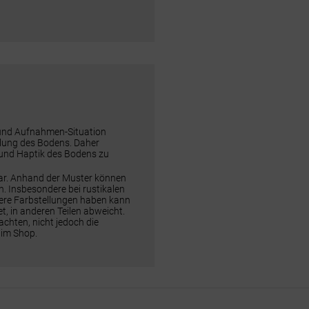
 und Aufnahmen-Situation
ellung des Bodens. Daher
 und Haptik des Bodens zu
dar. Anhand der Muster können
n. Insbesondere bei rustikalen
rere Farbstellungen haben kann
t, in anderen Teilen abweicht.
chten, nicht jedoch die
 im Shop.