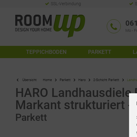
SSL-Verbindung
S
061
Mo - Fr
TEPPICHBODEN
PARKETT
L
Übersicht
Home
Parkett
Haro
2-Schicht Parkett
Landha
HARO Landhausdiele P
Markant strukturiert 
Parkett