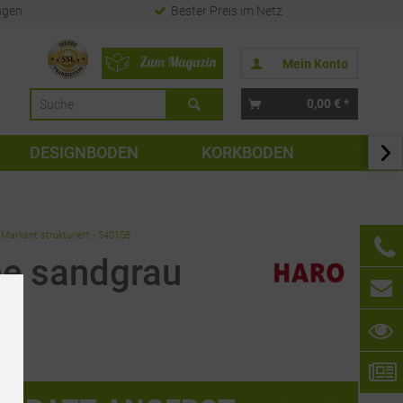
ngen
Bester Preis im Netz
Mein Konto
0,00 € *
DESIGNBODEN
KORKBODEN
TAPE

Markant strukturiert - 540158
he sandgrau