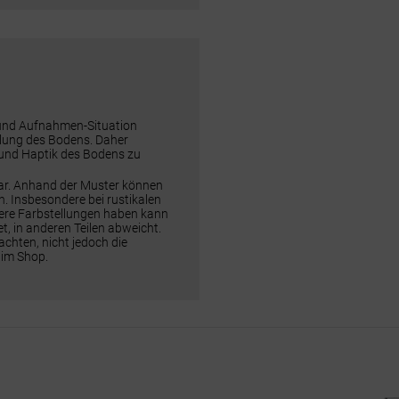
 und Aufnahmen-Situation
ellung des Bodens. Daher
 und Haptik des Bodens zu
dar. Anhand der Muster können
n. Insbesondere bei rustikalen
rere Farbstellungen haben kann
t, in anderen Teilen abweicht.
chten, nicht jedoch die
 im Shop.