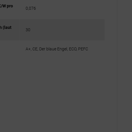
K/W pro
0,076
h (laut
30
A+, CE, Der blaue Engel, ECO, PEFC