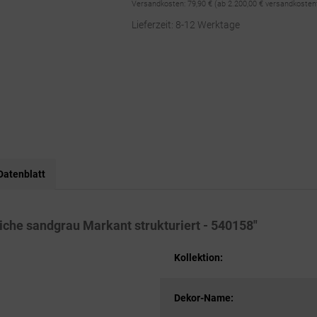
Versandkosten:
79,90 €
(ab 2.200,00 € versandkosten
Lieferzeit: 8-12 Werktage
Datenblatt
iche sandgrau Markant strukturiert - 540158"
Kollektion:
Dekor-Name: