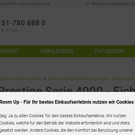
chnelle & sichere Lieferung
Beste Kundenbewertu
51-780 888 0
 9 - 17 Uhr
AMINAT
VINYLBODEN
PVC BODEN
usdiele Prestige Serie 4000
HARO Landhausdiele Prestige Serie 4000 - Eiche sandgrau 
restige Serie 4000 - Eic
- 540158
Room Up - Für Ihr bestes Einkaufserlebnis nutzen wir Cookies
Sag 'Ja zu allen Cookies' für dein bestes Einkaufserlebnis. Wir nutzen
Cookies, welche für den Betrieb der Website erforderlich sind und stets
gesetzt werden. Andere Cookies, die den Komfort bei Benutzung unserer