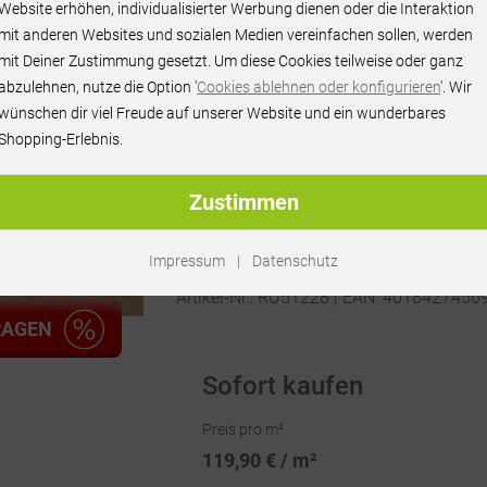
119,90 € / m²
Website erhöhen, individualisierter Werbung dienen oder die Interaktion
mit anderen Websites und sozialen Medien vereinfachen sollen, werden
inkl. MwSt.
mit Deiner Zustimmung gesetzt. Um diese Cookies teilweise oder ganz
abzulehnen, nutze die Option '
Cookies ablehnen oder konfigurieren
'. Wir
wünschen dir viel Freude auf unserer Website und ein wunderbares
Shopping-Erlebnis.
Zustimmen
Impressum
|
Datenschutz
Artikel-Nr.:
RU51228
| EAN: 4018427456
RAGEN
Sofort kaufen
Preis pro m²
119,90 € / m²