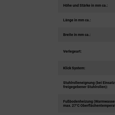
Höhe und Stärke in mm ca.:
Länge in mm ca.:
Breite in mm ca.:
Verlegeart:
Klick System:
Stuhlrolleneignung (bei Einsatz
freigegebener Stuhlrollen):
Fußbodenheizung (Warmwasser
max. 27°C Oberflächentemperat