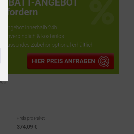
RABATT-ANGEBOT
anfordern
Angebot innerhalb 24h
unverbindlich & kostenlos
passendes Zubehör optional erhältlich
HIER PREIS ANFRAGEN
900
Preis pro Paket
374,09 €