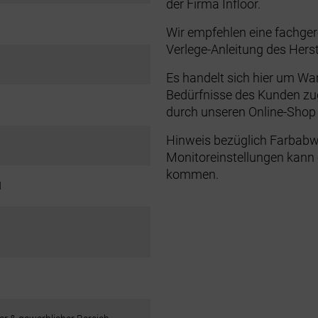
der Firma Infloor.
Wir empfehlen eine fachgere
Verlege-Anleitung des Herste
Es handelt sich hier um War
Bedürfnisse des Kunden zug
durch unseren Online-Sho
Hinweis bezüglich Farbabw
Monitoreinstellungen kann 
kommen.
d