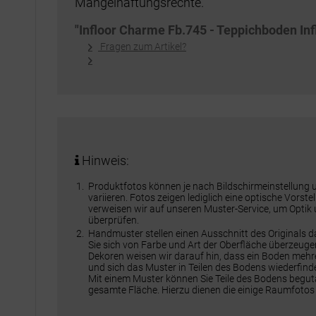
Mängelhaftungsrechte.
"Infloor Charme Fb.745 - Teppichboden In
Fragen zum Artikel?
Hinweis:
Produktfotos können je nach Bildschirmeinstellung
variieren. Fotos zeigen lediglich eine optische Vorst
verweisen wir auf unseren Muster-Service, um Optik
überprüfen.
Handmuster stellen einen Ausschnitt des Originals 
Sie sich von Farbe und Art der Oberfläche überzeuge
Dekoren weisen wir darauf hin, dass ein Boden meh
und sich das Muster in Teilen des Bodens wiederfinde
Mit einem Muster können Sie Teile des Bodens beguta
gesamte Fläche. Hierzu dienen die einige Raumfotos