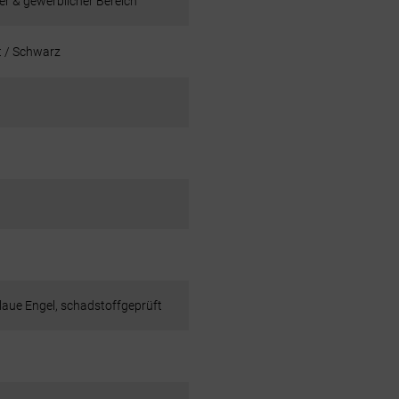
er & gewerblicher Bereich
t / Schwarz
blaue Engel, schadstoffgeprüft