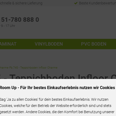
chnelle & sichere Lieferung
Beste Kundenbewertu
51-780 888 0
 9 - 17 Uhr
AMINAT
VINYLBODEN
PVC BODEN
 Charme Fb.745 - Teppichboden Infloor Charme
 - Teppichboden Infloor
Room Up - Für Ihr bestes Einkaufserlebnis nutzen wir Cookies
Sag 'Ja zu allen Cookies' für dein bestes Einkaufserlebnis. Wir nutzen
46,95 € / m²
Cookies, welche für den Betrieb der Website erforderlich sind und stets
gesetzt werden. Andere Cookies, die den Komfort bei Benutzung unserer
inkl. MwSt.