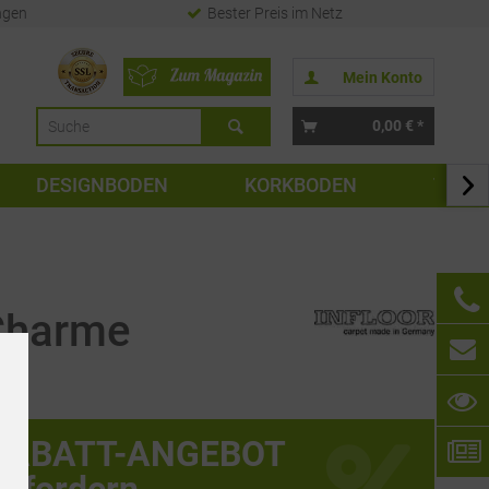
ngen
Bester Preis im Netz
Mein Konto
0,00 € *
DESIGNBODEN
KORKBODEN
TAPE

 Charme
RABATT-ANGEBOT