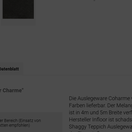
Datenblatt
or Charme"
Die Auslegeware Coharme vo
Farben lieferbar. Der Mela
ist in 4m und 5m Breite v
Hersteller Infloor ist schad
er Bereich (Einsatz von
tten empfohlen)
Shaggy Teppich Auslegeware