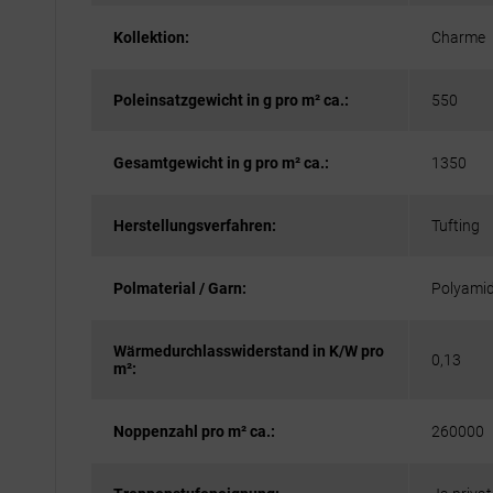
Kollektion:
Charme
Poleinsatzgewicht in g pro m² ca.:
550
Gesamtgewicht in g pro m² ca.:
1350
Herstellungsverfahren:
Tufting
Polmaterial / Garn:
Polyami
Wärmedurchlasswiderstand in K/W pro
0,13
m²:
Noppenzahl pro m² ca.:
260000