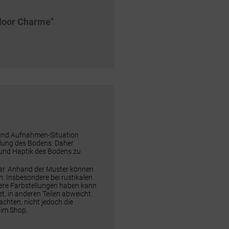
floor Charme"
 und Aufnahmen-Situation
ellung des Bodens. Daher
 und Haptik des Bodens zu
dar. Anhand der Muster können
n. Insbesondere bei rustikalen
rere Farbstellungen haben kann
t, in anderen Teilen abweicht.
chten, nicht jedoch die
 im Shop.