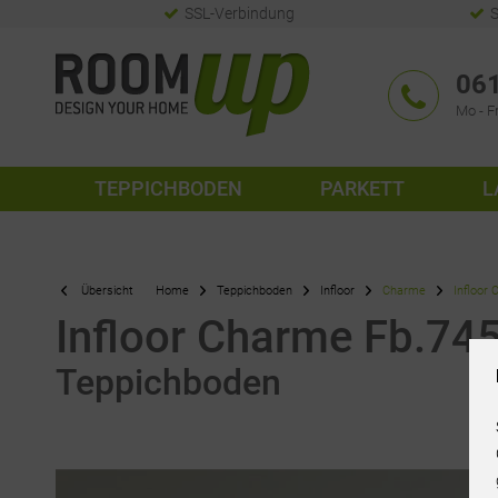
SSL-Verbindung
S
061
Mo - Fr
TEPPICHBODEN
PARKETT
L
Übersicht
Home
Teppichboden
Infloor
Charme
Infloor
Infloor Charme Fb.745
Teppichboden