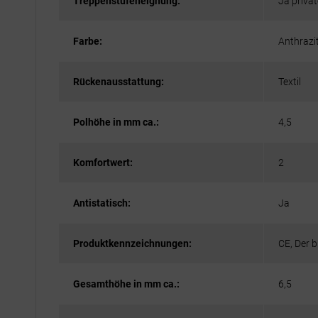
Treppenstufeneignung:
Ja privat
Farbe:
Anthrazi
Rückenausstattung:
Textil
Polhöhe in mm ca.:
4,5
Komfortwert:
2
Antistatisch:
Ja
Produktkennzeichnungen:
CE, Der 
Gesamthöhe in mm ca.:
6,5