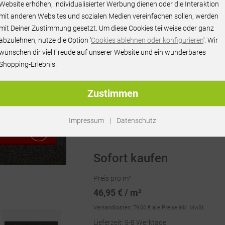
Website erhöhen, individualisierter Werbung dienen oder die Interaktion
mit anderen Websites und sozialen Medien vereinfachen sollen, werden
mit Deiner Zustimmung gesetzt. Um diese Cookies teilweise oder ganz
abzulehnen, nutze die Option '
Cookies ablehnen oder konfigurieren
'. Wir
wünschen dir viel Freude auf unserer Website und ein wunderbares
Shopping-Erlebnis.
Zustimmen
Artikel-Nr.:
SW18576
Impressum
|
Datenschutz
RAGEN
Sofort kaufen
Preis pro m²
46,95 € / m²
Versandkosten:
79,00 €
alle Preise inkl. MwSt.
Lieferzeit: 5-8 Werktage