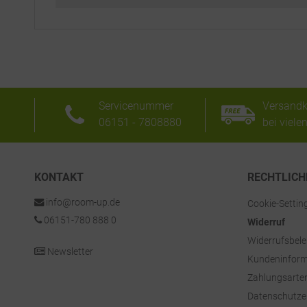
Servicenummer
Versandk
06151 - 7808880
bei viele
KONTAKT
RECHTLICH
info@room-up.de
Cookie-Settin
06151-780 888 0
Widerruf
Widerrufsbel
Newsletter
Kundeninform
Zahlungsarte
Datenschutze