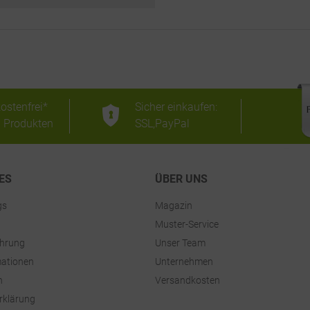
ostenfrei*
Sicher einkaufen:
n Produkten
SSL,PayPal
ES
ÜBER UNS
gs
Magazin
Muster-Service
ehrung
Unser Team
ationen
Unternehmen
n
Versandkosten
rklärung