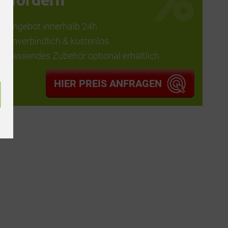
anfordern
Angebot innerhalb 24h
unverbindlich & kostenlos
passendes Zubehör optional erhältlich
HIER PREIS ANFRAGEN