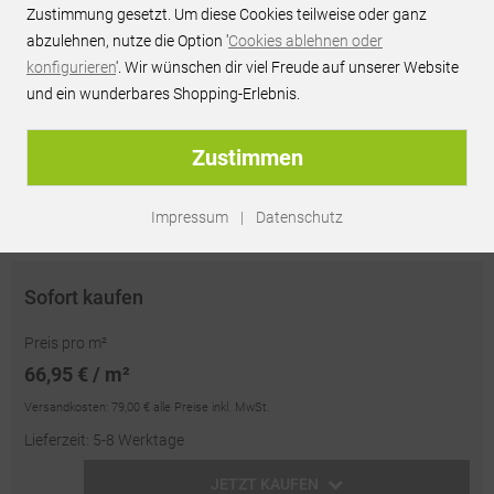
66,95 € / m²
inkl. MwSt.
Zustimmung gesetzt. Um diese Cookies teilweise oder ganz
abzulehnen, nutze die Option '
Cookies ablehnen oder
JETZT PREIS ANFRAGEN
konfigurieren
'. Wir wünschen dir viel Freude auf unserer Website
und ein wunderbares Shopping-Erlebnis.
Persönliches Best-Preis-Angebot innerhalb 24h
unverbindlich & kostenlos
Zustimmen
passendes Zubehör optional erhältlich
Impressum
|
Datenschutz
Artikel-Nr.:
SW18666
Sofort kaufen
Preis pro m²
66,95 € / m²
Versandkosten:
79,00 €
alle Preise inkl. MwSt.
Lieferzeit: 5-8 Werktage
JETZT KAUFEN