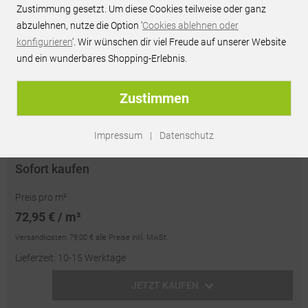
Zustimmung gesetzt. Um diese Cookies teilweise oder ganz
JETZT PREIS ANFRAGEN
abzulehnen, nutze die Option '
Cookies ablehnen oder
konfigurieren
'. Wir wünschen dir viel Freude auf unserer Website
Persönliches Best-Preis-Angebot innerhalb 24h
und ein wunderbares Shopping-Erlebnis.
unverbindlich & kostenlos
passendes Zubehör optional erhältlich
Zustimmen
Artikel-Nr.:
RU60418
| EAN: 5415278857013
Impressum
|
Datenschutz
Sofort kaufen
Preis pro m²
72,95 € / m²
Versandkosten:
79,00 €
alle Preise inkl. MwSt.
Lieferzeit: 10-15 Werktage
JETZT KAUFEN