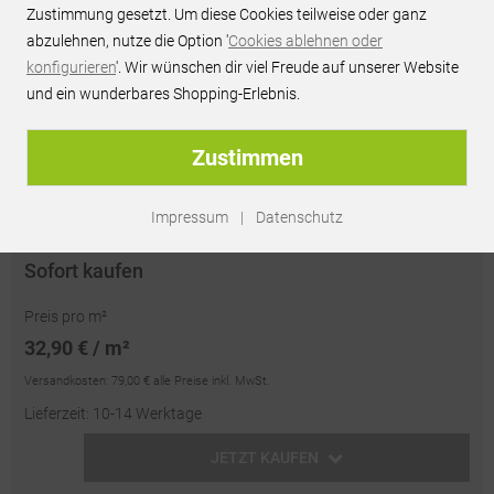
Zustimmung gesetzt. Um diese Cookies teilweise oder ganz
JETZT PREIS ANFRAGEN
abzulehnen, nutze die Option '
Cookies ablehnen oder
konfigurieren
'. Wir wünschen dir viel Freude auf unserer Website
Persönliches Best-Preis-Angebot innerhalb 24h
und ein wunderbares Shopping-Erlebnis.
unverbindlich & kostenlos
passendes Zubehör optional erhältlich
Zustimmen
Artikel-Nr.:
RU78844
| EAN: 4066256345186
Impressum
|
Datenschutz
Sofort kaufen
Preis pro m²
32,90 € / m²
Versandkosten:
79,00 €
alle Preise inkl. MwSt.
Lieferzeit: 10-14 Werktage
JETZT KAUFEN