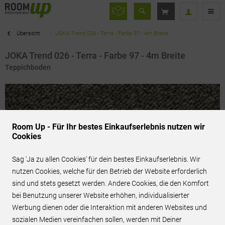
Übersicht
JOKA Trend 026 - Terra - Farbe 97 - 4m Breite
JOKA Trend 026 - Terra - Farbe 97 - 4m Breite
Teppichboden
Room Up - Für Ihr bestes Einkaufserlebnis nutzen wir
Cookies
Sag 'Ja zu allen Cookies' für dein bestes Einkaufserlebnis. Wir
nutzen Cookies, welche für den Betrieb der Website erforderlich
sind und stets gesetzt werden. Andere Cookies, die den Komfort
bei Benutzung unserer Website erhöhen, individualisierter
Werbung dienen oder die Interaktion mit anderen Websites und
32,90 € / m²
inkl. MwSt.
sozialen Medien vereinfachen sollen, werden mit Deiner