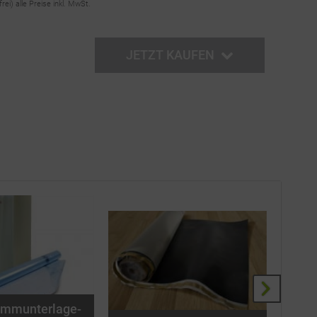
frei)
alle Preise inkl. MwSt.
JETZT KAUFEN
ämmunterlage-
Käh