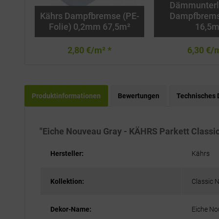
Dämmunterl
Kährs Dampfbremse (PE-
Dampfbrem
Folie) 0,2mm 67,5m²
16,5m
2,80 €/m² *
6,30 €/
Produktinformationen
Bewertungen
Technisches 
"Eiche Nouveau Gray - KÄHRS Parkett Class
Hersteller:
Kährs
Kollektion:
Classic 
Dekor-Name:
Eiche No