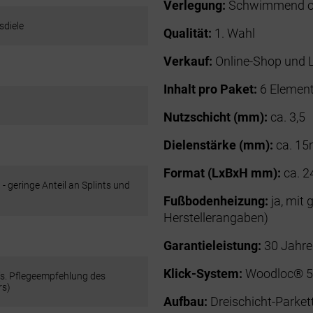
Verlegung:
Schwimmend ode
diele
Qualität:
1. Wahl
Verkauf:
Online-Shop und 
Inhalt pro Paket:
6 Element
Nutzschicht (mm):
ca. 3,5
Dielenstärke (mm):
ca. 1
Format (LxBxH mm):
ca. 2
 - geringe Anteil an Splints und
Fußbodenheizung:
ja, mit
Herstellerangaben)
Garantieleistung:
30 Jahre 
Klick-System:
Woodloc® 
 (s. Pflegeempfehlung des
rs)
Aufbau:
Dreischicht-Parket