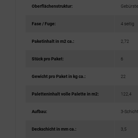
Oberflächenstruktur:
Gebürste
Fase / Fuge:
4 seitig
Paketinhalt in m2 ca.:
2,72
Stück pro Paket:
6
Gewicht pro Paket in kg ca.:
22
Paletteninhalt volle Palette in m2:
122,4
Aufbau:
3-Schich
Deckschicht in mm ca.:
3,5