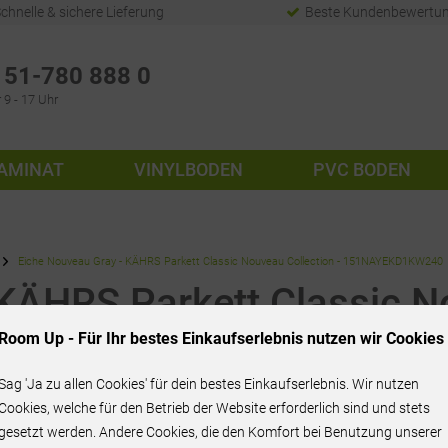
chnelle & sichere Lieferung
Beste Kundenbewertu
51-780 888 0
 9 - 17 Uhr
AMINAT
VINYLBODEN
PVC BODEN
Eiche Nouveau Gray - KÄHRS Parkett Classic Nouveau Collection - 151NAYEKD1KW240
 KÄHRS Parkett Classic 
EKD1KW240
Room Up - Für Ihr bestes Einkaufserlebnis nutzen wir Cookies
Sag 'Ja zu allen Cookies' für dein bestes Einkaufserlebnis. Wir nutzen
Cookies, welche für den Betrieb der Website erforderlich sind und stets
gesetzt werden. Andere Cookies, die den Komfort bei Benutzung unserer