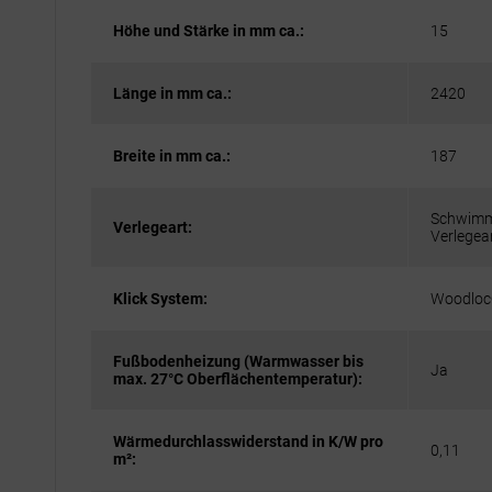
Höhe und Stärke in mm ca.:
15
Länge in mm ca.:
2420
Breite in mm ca.:
187
Schwimme
Verlegeart:
Verlegean
Klick System:
Woodloc
Fußbodenheizung (Warmwasser bis
Ja
max. 27°C Oberflächentemperatur):
Wärmedurchlasswiderstand in K/W pro
0,11
m²: