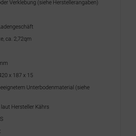
r Verklebung (siehe Herstellerangaben)
Ladengeschäft
e, ca. 2,72qm
5mm
420 x 187 x 15
 geeignetem Unterbodenmaterial (siehe
laut Hersteller Kährs
5S
t