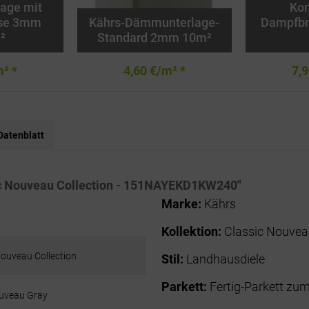
age mit
Kom
se 3mm
Kährs-Dämmunterlage-
Dampfb
²
Standard 2mm 10m²
m² *
4,60 €/m² *
7,9
Datenblatt
ic Nouveau Collection - 151NAYEKD1KW240"
Marke:
Kährs
Kollektion:
Classic Nouvea
Nouveau Collection
Stil:
Landhausdiele
Parkett:
Fertig-Parkett zum
uveau Gray