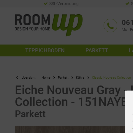
SSL-Verbindung
S
061
Mo - Fr
TEPPICHBODEN
PARKETT
L
Übersicht
Home
Parkett
Kährs
Classic Nouveau Collection
Eiche Nouveau Gray -
Collection - 151NAY
Parkett