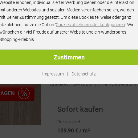
139,90 € / m²
Website erhöhen, individualisierter Werbung dienen oder die Interaktion
mit anderen Websites und sozialen Medien vereinfachen sollen, werden
inkl. MwSt.
mit Deiner Zustimmung gesetzt. Um diese Cookies teilweise oder ganz
abzulehnen, nutze die Option '
Cookies ablehnen oder konfigurieren
'. Wir
wünschen dir viel Freude auf unserer Website und ein wunderbares
Shopping-Erlebnis.
Zustimmen
Impressum
|
Datenschutz
Artikel-Nr.:
SW10804
| EAN: 7393969041
RAGEN
Sofort kaufen
Preis pro m²
139,90 € / m²