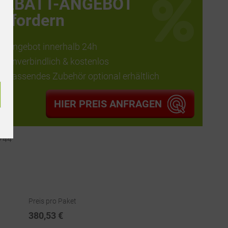
RABATT-ANGEBOT
anfordern
Angebot innerhalb 24h
unverbindlich & kostenlos
passendes Zubehör optional erhältlich
HIER PREIS ANFRAGEN
744
Preis pro Paket
380,53 €