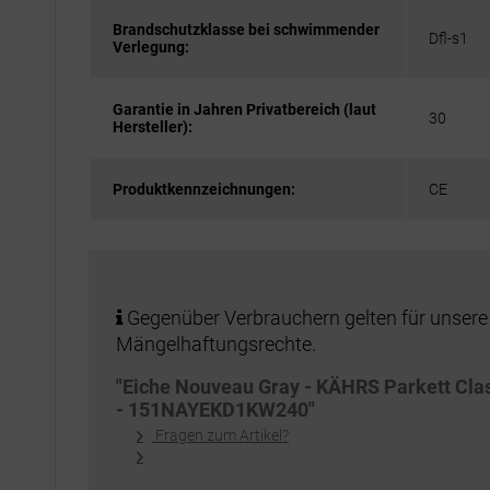
Brandschutzklasse bei schwimmender
Dfl-s1
Verlegung:
Garantie in Jahren Privatbereich (laut
30
Hersteller):
Produktkennzeichnungen:
CE
Gegenüber Verbrauchern gelten für unsere
Mängelhaftungsrechte.
"Eiche Nouveau Gray - KÄHRS Parkett Cla
- 151NAYEKD1KW240"
Fragen zum Artikel?