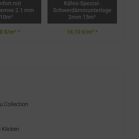
fort mit
Kährs-Spezial-
remse 2.1 mm
Schwerdämmunterlage
Da
10m²
2mm 15m²
0 €/m² *
16,10 €/m² *
u Collection
 Klicken