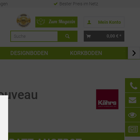
ngen
Bester Preis im Netz
Mein Konto
0,00 € *
DESIGNBODEN
KORKBODEN
TAPE

Nouveau