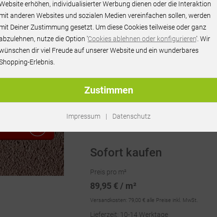
Website erhöhen, individualisierter Werbung dienen oder die Interaktion
mit anderen Websites und sozialen Medien vereinfachen sollen, werden
mit Deiner Zustimmung gesetzt. Um diese Cookies teilweise oder ganz
abzulehnen, nutze die Option '
Cookies ablehnen oder konfigurieren
'. Wir
wünschen dir viel Freude auf unserer Website und ein wunderbares
Shopping-Erlebnis.
Zustimmen
Artikel-Nr.:
RU67400
Impressum
|
Datenschutz
RAGEN
Sofort kaufen
Preis pro m²
89,95 € / m²
Versandkosten:
79,00 €
alle Preise inkl. MwSt.
Lieferzeit: 10-14 Werktage