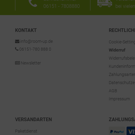
06151 - 7808880
bei viele
KONTAKT
RECHTLICH
info@room-up.de
Cookie-Settin
06151-780 888 0
Widerruf
Widerrufsbel
Newsletter
Kundeninform
Zahlungsarte
Datenschutze
AGB
Impressum
VERSANDARTEN
ZAHLUNGS
Paketdienst