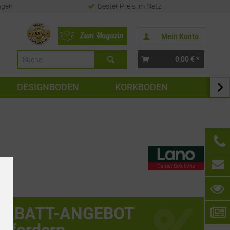
ngen
Bester Preis im Netz
Mein Konto
0,00 € *
DESIGNBODEN
KORKBODEN
TAPE

RABATT-ANGEBOT