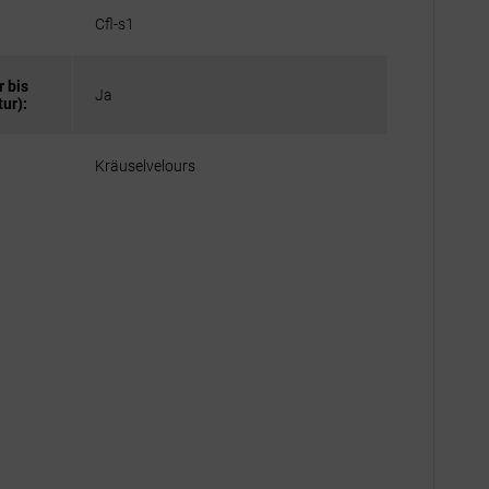
Cfl-s1
 bis
Ja
ur):
Kräuselvelours