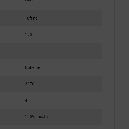
Tufting
170
13
Boheme
3170
4
100% Triexta