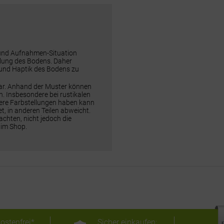
 und Aufnahmen-Situation
ellung des Bodens. Daher
 und Haptik des Bodens zu
dar. Anhand der Muster können
n. Insbesondere bei rustikalen
rere Farbstellungen haben kann
t, in anderen Teilen abweicht.
chten, nicht jedoch die
 im Shop.
ostenfrei*
Sicher einkaufen: