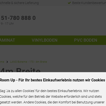
chnelle & sichere Lieferung
Beste Kundenbewertu
51-780 888 0
 9 - 17 Uhr
AMINAT
VINYLBODEN
PVC BODEN
eme
LANO Boheme - 170 - 4m Breite
4m Breite
Room Up - Für Ihr bestes Einkaufserlebnis nutzen wir Cookies
Sag 'Ja zu allen Cookies' für dein bestes Einkaufserlebnis. Wir nutzen
89,95 € / m²
Cookies, welche für den Betrieb der Website erforderlich sind und stets
gesetzt werden. Andere Cookies, die den Komfort bei Benutzung unserer
inkl. MwSt.