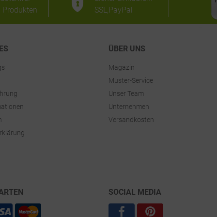
n Produkten
SSL,PayPal
ES
ÜBER UNS
gs
Magazin
Muster-Service
ehrung
Unser Team
ationen
Unternehmen
n
Versandkosten
rklärung
ARTEN
SOCIAL MEDIA