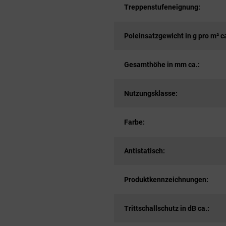
Treppenstufeneignung:
Poleinsatzgewicht in g pro m² ca
Gesamthöhe in mm ca.:
Nutzungsklasse:
Farbe:
Antistatisch:
Produktkennzeichnungen:
Trittschallschutz in dB ca.: