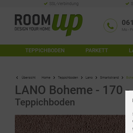
SSL-Verbindung
S
061
Mo - Fr
TEPPICHBODEN
PARKETT
L
Übersicht
Home
Teppichboden
Lano
Smartstrand
Boh
LANO Boheme - 170 - 
Teppichboden