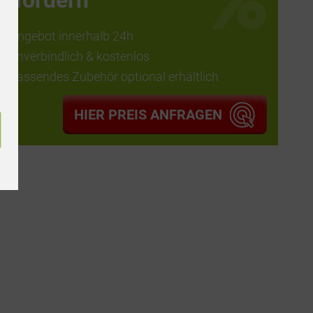
anfordern
Angebot innerhalb 24h
unverbindlich & kostenlos
passendes Zubehör optional erhältlich
HIER PREIS ANFRAGEN