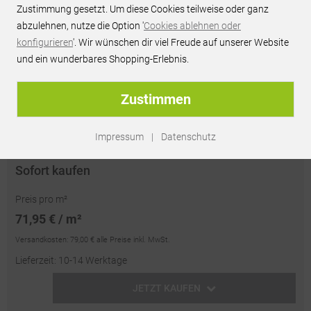
Zustimmung gesetzt. Um diese Cookies teilweise oder ganz
JETZT PREIS ANFRAGEN
abzulehnen, nutze die Option '
Cookies ablehnen oder
konfigurieren
'. Wir wünschen dir viel Freude auf unserer Website
Persönliches Best-Preis-Angebot innerhalb 24h
und ein wunderbares Shopping-Erlebnis.
unverbindlich & kostenlos
passendes Zubehör optional erhältlich
Zustimmen
Artikel-Nr.:
RU67577
Impressum
|
Datenschutz
Sofort kaufen
Preis pro m²
71,95 € / m²
Versandkosten:
79,00 €
alle Preise inkl. MwSt.
Lieferzeit: 10-14 Werktage
JETZT KAUFEN