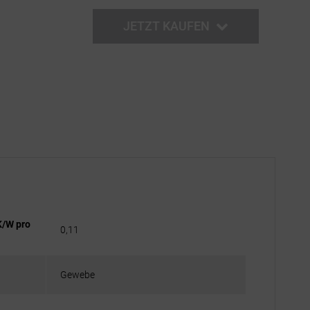
JETZT KAUFEN
K/W pro
0,11
Gewebe