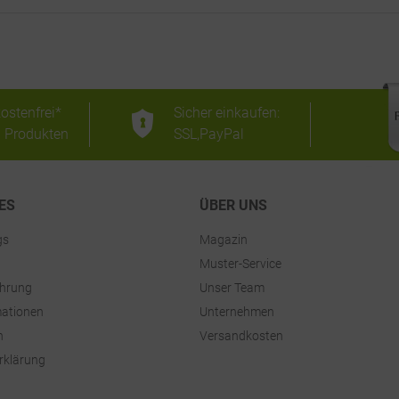
ostenfrei*
Sicher einkaufen:
n Produkten
SSL,PayPal
ES
ÜBER UNS
gs
Magazin
Muster-Service
ehrung
Unser Team
ationen
Unternehmen
n
Versandkosten
rklärung