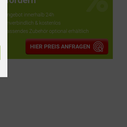
anfordern
Angebot innerhalb 24h
unverbindlich & kostenlos
passendes Zubehör optional erhältlich
HIER PREIS ANFRAGEN