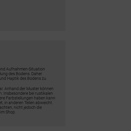
 und Aufnahmen-Situation
ellung des Bodens. Daher
 und Haptik des Bodens zu
dar. Anhand der Muster können
n. Insbesondere bei rustikalen
rere Farbstellungen haben kann
t, in anderen Teilen abweicht.
chten, nicht jedoch die
 im Shop.