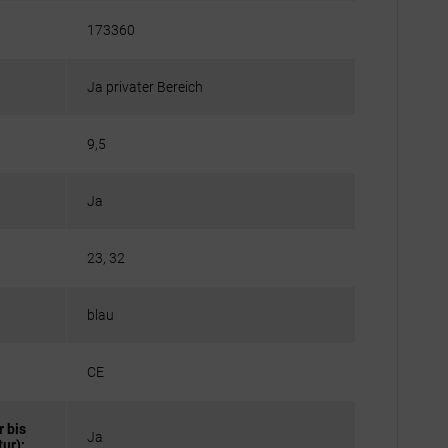
173360
Ja privater Bereich
9,5
Ja
23, 32
blau
CE
 bis
Ja
ur):