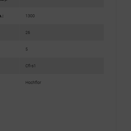
.:
1300
26
5
Cfl-s1
Hochflor