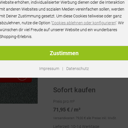
Website erhöhen, individualisierter Werbung dienen oder die Interaktion
mit anderen Websites und sozialen Medien vereinfachen sollen, werden
mit Deiner Zustimmung gesetzt. Um diese Cookies teilweise oder ganz
abzulehnen, nutze die Option '
Cookies ablehnen oder konfigurieren
'. Wir
wünschen dir viel Freude auf unserer Website und ein wunderbares
Shopping-Erlebnis.
Zustimmen
Artikel-Nr.:
RU67630
Impressum
|
Datenschutz
RAGEN
Sofort kaufen
Preis pro m²
71,95 € / m²
Versandkosten:
79,00 €
alle Preise inkl. MwSt.
Lieferzeit: 10-14 Werktage