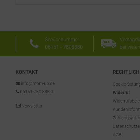
Servicenummer
Versandk
06151 - 7808880
bei viele
KONTAKT
RECHTLICH
info@room-up.de
Cookie-Settin
06151-780 888 0
Widerruf
Widerrufsbel
Newsletter
Kundeninform
Zahlungsarte
Datenschutze
AGB