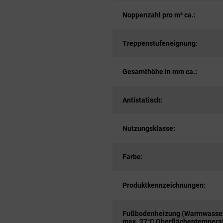
Noppenzahl pro m² ca.:
Treppenstufeneignung:
Gesamthöhe in mm ca.:
Antistatisch:
Nutzungsklasse:
Farbe:
Produktkennzeichnungen:
Fußbodenheizung (Warmwasser
max. 27°C Oberflächentemperat