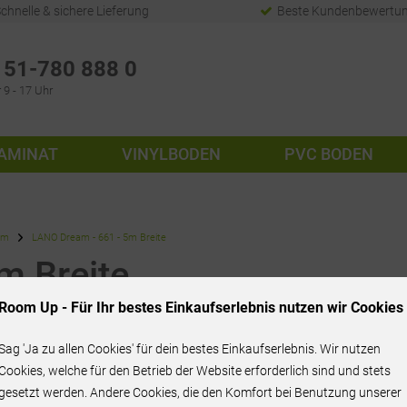
chnelle & sichere Lieferung
Beste Kundenbewertu
51-780 888 0
 9 - 17 Uhr
AMINAT
VINYLBODEN
PVC BODEN
am
LANO Dream - 661 - 5m Breite
m Breite
Room Up - Für Ihr bestes Einkaufserlebnis nutzen wir Cookies
Sag 'Ja zu allen Cookies' für dein bestes Einkaufserlebnis. Wir nutzen
71,95 € / m²
Cookies, welche für den Betrieb der Website erforderlich sind und stets
gesetzt werden. Andere Cookies, die den Komfort bei Benutzung unserer
inkl. MwSt.