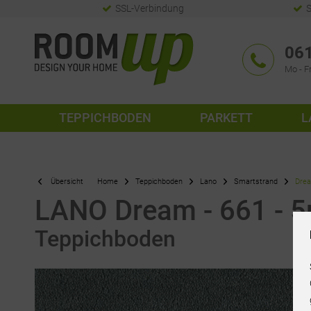
SSL-Verbindung
S
061
Mo - Fr
TEPPICHBODEN
PARKETT
L
Übersicht
Home
Teppichboden
Lano
Smartstrand
Dre
LANO Dream - 661 - 5
Teppichboden