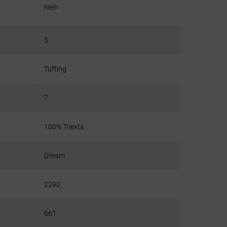
Nein
5
Tufting
7
100% Triexta
Dream
2290
661