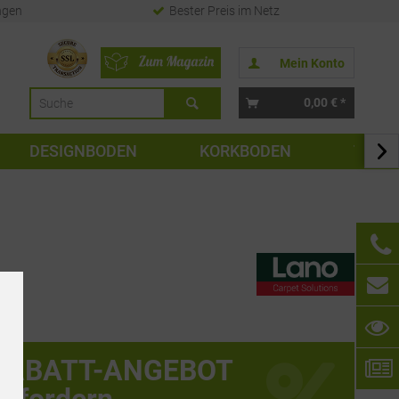
ngen
Bester Preis im Netz
Mein Konto
0,00 € *
DESIGNBODEN
KORKBODEN
TAPE

RABATT-ANGEBOT