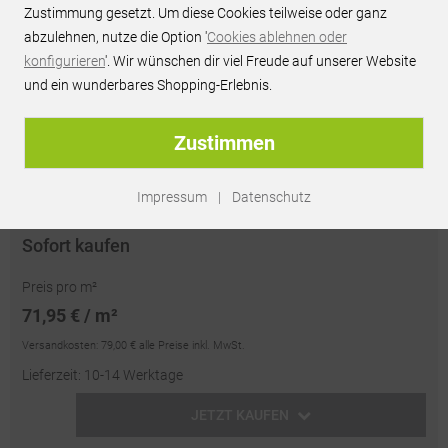
Zustimmung gesetzt. Um diese Cookies teilweise oder ganz
JETZT PREIS ANFRAGEN
abzulehnen, nutze die Option '
Cookies ablehnen oder
konfigurieren
'. Wir wünschen dir viel Freude auf unserer Website
Persönliches Best-Preis-Angebot innerhalb 24h
und ein wunderbares Shopping-Erlebnis.
unverbindlich & kostenlos
passendes Zubehör optional erhältlich
Zustimmen
Artikel-Nr.:
RU67606
Impressum
|
Datenschutz
Sofort kaufen
Preis pro m²
71,95 € / m²
Versandkosten:
79,00 €
alle Preise inkl. MwSt.
Lieferzeit: 10-14 Werktage
JETZT KAUFEN