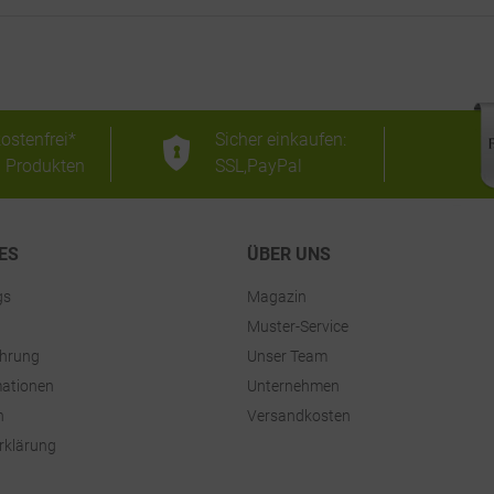
ostenfrei*
Sicher einkaufen:
n Produkten
SSL,PayPal
ES
ÜBER UNS
gs
Magazin
Muster-Service
ehrung
Unser Team
ationen
Unternehmen
n
Versandkosten
rklärung