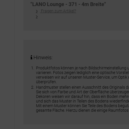
"LANO Lounge - 371 - 4m Breite"
Fragen zum Artikel?
Hinweis:
Produktfotos können je nach Bildschirmeinstellung
variieren. Fotos zeigen lediglich eine optische Vorst
verweisen wir auf unseren Muster-Service, um Optik
überprüfen.
Handmuster stellen einen Ausschnitt des Originals 
Sie sich von Farbe und Art der Oberfläche überzeuge
Dekoren weisen wir darauf hin, dass ein Boden meh
und sich das Muster in Teilen des Bodens wiederfinde
Mit einem Muster können Sie Teile des Bodens beguta
gesamte Fläche. Hierzu dienen die einige Raumfotos