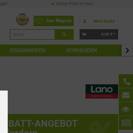
ngen
Bester Preis im Netz
Mein Konto
0,00 € *
DESIGNBODEN
KORKBODEN
TAPE

RABATT-ANGEBOT