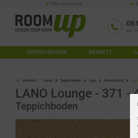
SSL-Verbindung
S
061
Mo - Fr
TEPPICHBODEN
PARKETT
L
Übersicht
Home
Teppichboden
Lano
Smartstrand
Lou
LANO Lounge - 371 - 
Teppichboden