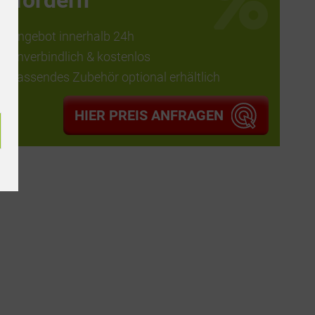
anfordern
Angebot innerhalb 24h
unverbindlich & kostenlos
passendes Zubehör optional erhältlich
HIER PREIS ANFRAGEN