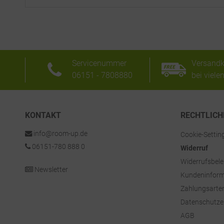
Servicenummer
Versandk
06151 - 7808880
bei viele
KONTAKT
RECHTLICH
info@room-up.de
Cookie-Settin
06151-780 888 0
Widerruf
Widerrufsbel
Newsletter
Kundeninform
Zahlungsarte
Datenschutze
AGB