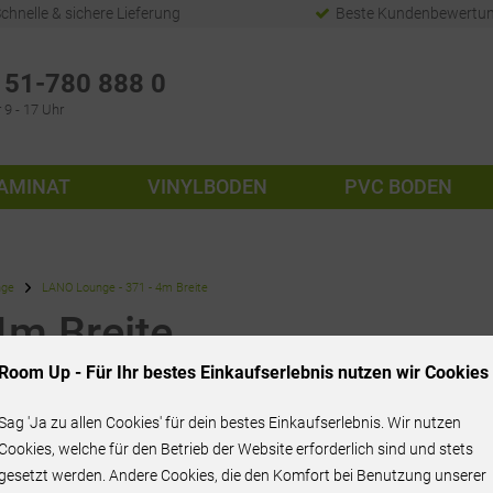
chnelle & sichere Lieferung
Beste Kundenbewertu
51-780 888 0
 9 - 17 Uhr
AMINAT
VINYLBODEN
PVC BODEN
nge
LANO Lounge - 371 - 4m Breite
4m Breite
Room Up - Für Ihr bestes Einkaufserlebnis nutzen wir Cookies
Sag 'Ja zu allen Cookies' für dein bestes Einkaufserlebnis. Wir nutzen
71,95 € / m²
Cookies, welche für den Betrieb der Website erforderlich sind und stets
gesetzt werden. Andere Cookies, die den Komfort bei Benutzung unserer
inkl. MwSt.