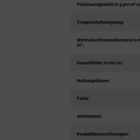
Poleinsatzgewicht in g pro m² ca
Treppenstufeneignung:
Wärmedurchlasswiderstand in 
m²:
Gesamthöhe in mm ca.:
Nutzungsklasse:
Farbe:
Antistatisch:
Produktkennzeichnungen: