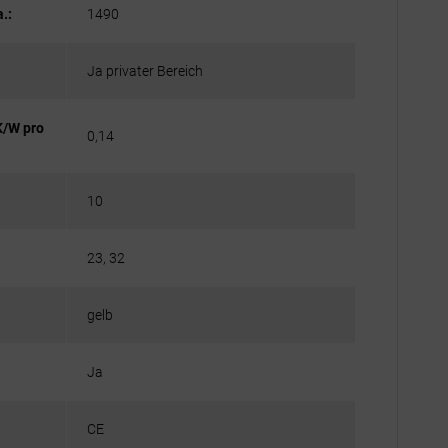
.:
1490
Ja privater Bereich
K/W pro
0,14
10
23, 32
gelb
Ja
CE