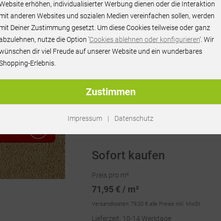
Website erhöhen, individualisierter Werbung dienen oder die Interaktion
mit anderen Websites und sozialen Medien vereinfachen sollen, werden
mit Deiner Zustimmung gesetzt. Um diese Cookies teilweise oder ganz
abzulehnen, nutze die Option '
Cookies ablehnen oder konfigurieren
'. Wir
wünschen dir viel Freude auf unserer Website und ein wunderbares
Shopping-Erlebnis.
Zustimmen
Artikel-Nr.:
RU67798
Impressum
|
Datenschutz
RAGEN
Sofort kaufen
Preis pro m²
71,95 € / m²
Versandkosten:
79,00 €
alle Preise inkl. MwSt.
Lieferzeit: 10-14 Werktage