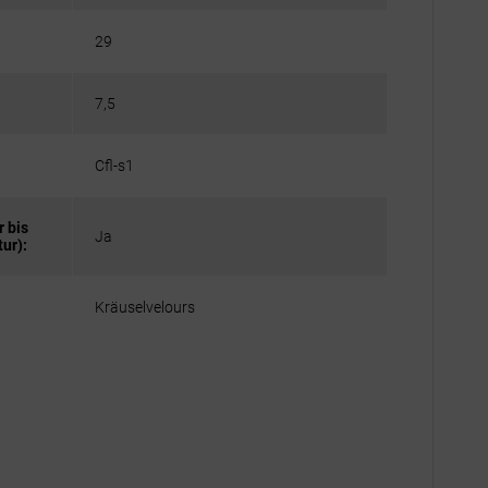
29
7,5
Cfl-s1
 bis
Ja
ur):
Kräuselvelours