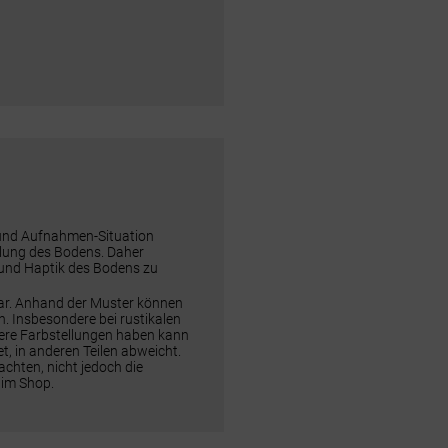
 und Aufnahmen-Situation
ellung des Bodens. Daher
 und Haptik des Bodens zu
dar. Anhand der Muster können
n. Insbesondere bei rustikalen
rere Farbstellungen haben kann
t, in anderen Teilen abweicht.
chten, nicht jedoch die
 im Shop.