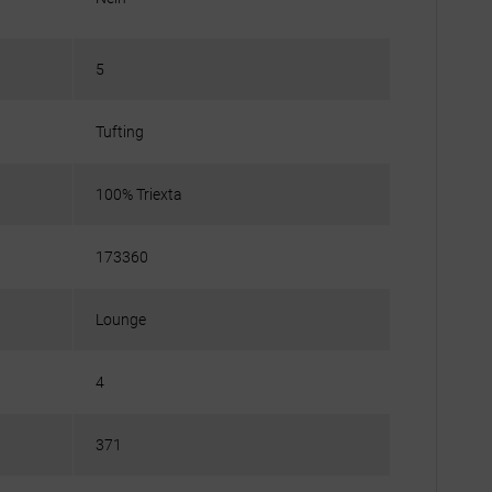
5
Tufting
100% Triexta
173360
Lounge
4
371