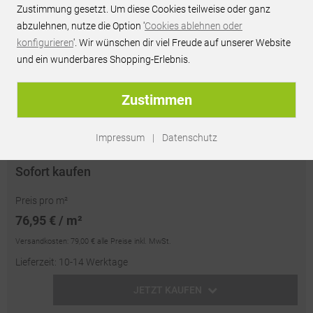
Zustimmung gesetzt. Um diese Cookies teilweise oder ganz
JETZT PREIS ANFRAGEN
abzulehnen, nutze die Option '
Cookies ablehnen oder
konfigurieren
'. Wir wünschen dir viel Freude auf unserer Website
Persönliches Best-Preis-Angebot innerhalb 24h
und ein wunderbares Shopping-Erlebnis.
unverbindlich & kostenlos
passendes Zubehör optional erhältlich
Zustimmen
Artikel-Nr.:
RU68027
Impressum
|
Datenschutz
Sofort kaufen
Preis pro m²
76,95 € / m²
Versandkosten:
79,00 €
alle Preise inkl. MwSt.
Lieferzeit: 10-14 Werktage
JETZT KAUFEN