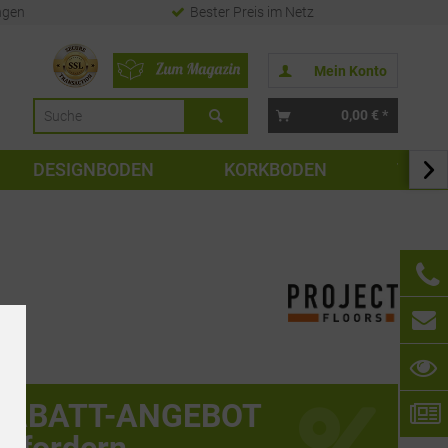
ngen
Bester Preis im Netz
Mein Konto
0,00 € *
DESIGNBODEN
KORKBODEN
TAPE

RABATT-ANGEBOT