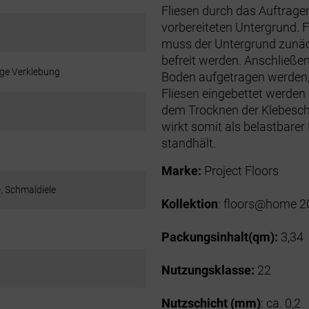
Fliesen durch das Auftragen
vorbereiteten Untergrund. 
muss der Untergrund zunäc
befreit werden. Anschließen
ige Verklebung
Boden aufgetragen werden, 
Fliesen eingebettet werde
dem Trocknen der Klebesch
wirkt somit als belastbare
standhält.
Marke:
Project Floors
e, Schmaldiele
Kollektion
: floors@home 2
Packungsinhalt(qm):
3,34
Nutzungsklasse:
22
Nutzschicht (mm)
: ca. 0,2