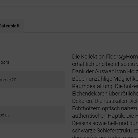
Datenblatt
Die Kollektion Floors@Home
loors
erhältlich und bietet so ein
Dank der Auswahl von Holz-,
Böden unzählige Möglichkei
home/20
Raumgestaltung. Die hölzer
Eichendekoren über rötlich
Dekoren. Die rustikalen Die
Echthölzern optisch nahezu 
diele
authentischen Haptik. Die 
Dessins sowie hell- und du
schwarze Schieferstrukturen
den perfekten Boden passe