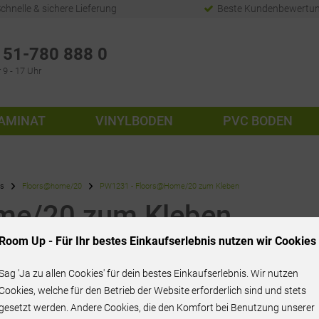
chnelle & sichere Lieferung
Beste Kundenbewertu
51-780 888 0
 9 - 17 Uhr
AMINAT
VINYLBODEN
PVC BODEN
rs
Floors@home/20
PW1231 - Floors@Home/20 zum Kleben
me/20 zum Kleben
Room Up - Für Ihr bestes Einkaufserlebnis nutzen wir Cookies
Sag 'Ja zu allen Cookies' für dein bestes Einkaufserlebnis. Wir nutzen
24,95 € / m²
Cookies, welche für den Betrieb der Website erforderlich sind und stets
gesetzt werden. Andere Cookies, die den Komfort bei Benutzung unserer
inkl. MwSt.