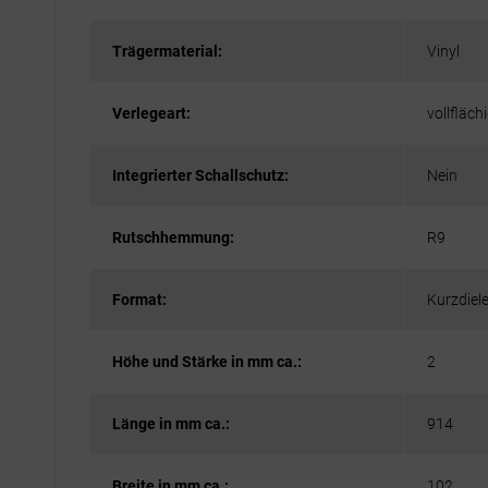
Trägermaterial:
Vinyl
Verlegeart:
vollfläch
Integrierter Schallschutz:
Nein
Rutschhemmung:
R9
Format:
Kurzdiel
Höhe und Stärke in mm ca.:
2
Länge in mm ca.:
914
Breite in mm ca.:
102