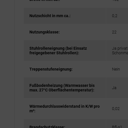
Nutzschicht in mm ca.:
0,2
Nutzungsklasse:
22
Stuhlrolleneignung (bei Einsatz
Ja privat
freigegebener Stuhlrollen):
Schonma
Treppenstufeneignung:
Nein
Fußbodenheizung (Warmwasser bis
Ja
max. 27°C Oberflächentemperatur):
Wärmedurchlasswiderstand in K/W pro
0,02
m²:
Brandschutzklasse:
Bfl-s1