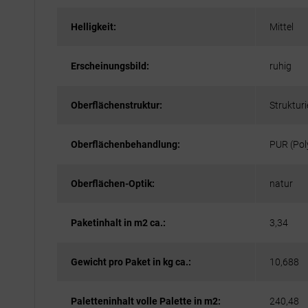
Helligkeit:
Mittel
Erscheinungsbild:
ruhig
Oberflächenstruktur:
Strukturi
Oberflächenbehandlung:
PUR (Pol
Oberflächen-Optik:
natur
Paketinhalt in m2 ca.:
3,34
Gewicht pro Paket in kg ca.:
10,688
Paletteninhalt volle Palette in m2:
240,48