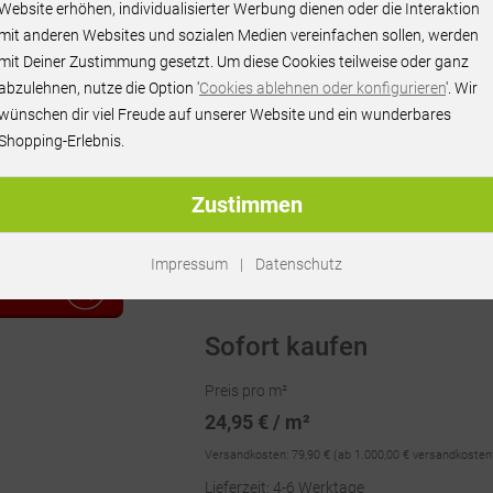
Website erhöhen, individualisierter Werbung dienen oder die Interaktion
mit anderen Websites und sozialen Medien vereinfachen sollen, werden
mit Deiner Zustimmung gesetzt. Um diese Cookies teilweise oder ganz
abzulehnen, nutze die Option '
Cookies ablehnen oder konfigurieren
'. Wir
wünschen dir viel Freude auf unserer Website und ein wunderbares
Shopping-Erlebnis.
Zustimmen
Artikel-Nr.:
SW10370
| EAN: 4250664375
Impressum
|
Datenschutz
RAGEN
Sofort kaufen
Preis pro m²
24,95 € / m²
Versandkosten:
79,90 €
(ab 1.000,00 € versandkosten
Lieferzeit: 4-6 Werktage