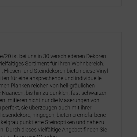
/20 ist bei uns in 30 verschiedenen Dekoren
 vielfältiges Sortiment für Ihren Wohnbereich.
 Fliesen- und Steindekoren bieten diese Vinyl-
ten für eine ansprechende und individuelle
nen Planken reichen von hell-gräulichen
e Nuancen, bis hin zu dunklen, fast schwarzen
len imitieren nicht nur die Maserungen von
perfekt, sie überzeugen auch mit ihrer
Fliesendekore, hingegen, bieten cremefarbene
nkelgrau punktierte Steinoptiken und nahezu
. Durch dieses vielfältige Angebot finden Sie
nd zu Ihren vier Wänden.