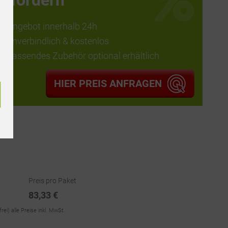
anfordern
Angebot innerhalb 24h
unverbindlich & kostenlos
passendes Zubehör optional erhältlich
HIER PREIS ANFRAGEN
358
Preis pro Paket
83,33 €
frei)
alle Preise inkl. MwSt.