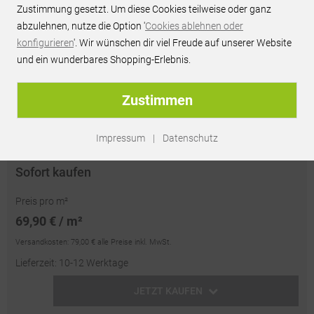
Zustimmung gesetzt. Um diese Cookies teilweise oder ganz
JETZT PREIS ANFRAGEN
abzulehnen, nutze die Option '
Cookies ablehnen oder
konfigurieren
'. Wir wünschen dir viel Freude auf unserer Website
Persönliches Best-Preis-Angebot innerhalb 24h
und ein wunderbares Shopping-Erlebnis.
unverbindlich & kostenlos
passendes Zubehör optional erhältlich
Zustimmen
Artikel-Nr.:
RU36941
| EAN: 4019630086021
Impressum
|
Datenschutz
Sofort kaufen
Preis pro m²
69,90 € / m²
Versandkosten:
79,00 €
alle Preise inkl. MwSt.
Lieferzeit: 10-12 Werktage
JETZT KAUFEN