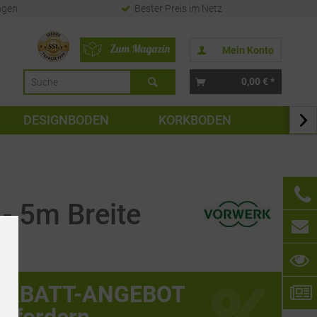
ngen
Bester Preis im Netz
Mein Konto
0,00 € *
DESIGNBODEN
KORKBODEN
TAPE

- 5m Breite
RABATT-ANGEBOT