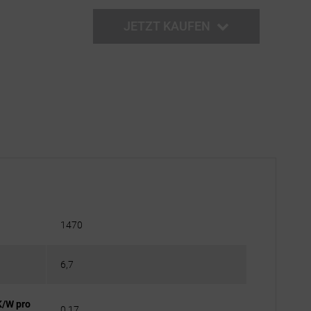
JETZT KAUFEN
1470
6,7
K/W pro
0,17