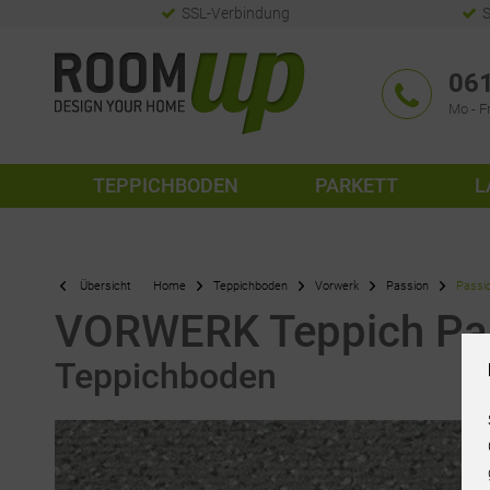
SSL-Verbindung
S
061
Mo - Fr
TEPPICHBODEN
PARKETT
L
Übersicht
Home
Teppichboden
Vorwerk
Passion
Passio
VORWERK Teppich Pass
Teppichboden