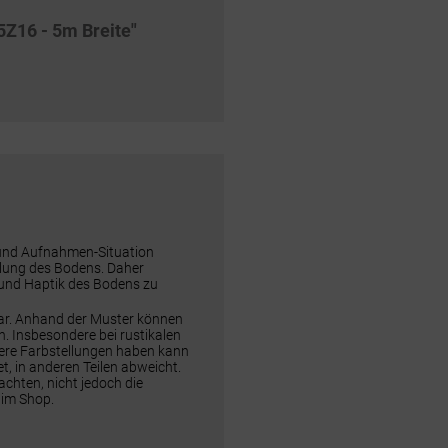
5Z16 - 5m Breite"
 und Aufnahmen-Situation
ellung des Bodens. Daher
 und Haptik des Bodens zu
dar. Anhand der Muster können
n. Insbesondere bei rustikalen
rere Farbstellungen haben kann
t, in anderen Teilen abweicht.
chten, nicht jedoch die
 im Shop.