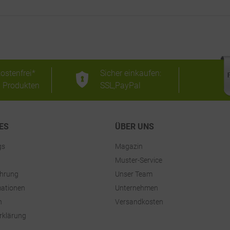
ostenfrei*
Sicher einkaufen:
n Produkten
SSL,PayPal
ES
ÜBER UNS
gs
Magazin
Muster-Service
ehrung
Unser Team
ationen
Unternehmen
n
Versandkosten
rklärung