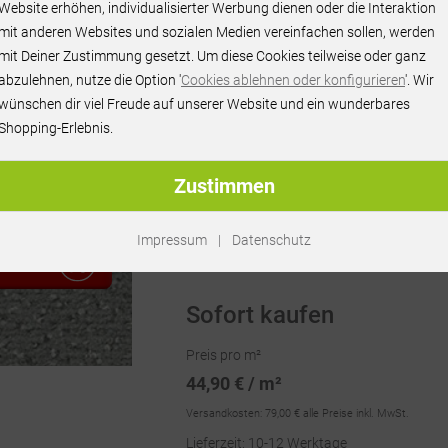
Website erhöhen, individualisierter Werbung dienen oder die Interaktion
mit anderen Websites und sozialen Medien vereinfachen sollen, werden
mit Deiner Zustimmung gesetzt. Um diese Cookies teilweise oder ganz
abzulehnen, nutze die Option '
Cookies ablehnen oder konfigurieren
'. Wir
wünschen dir viel Freude auf unserer Website und ein wunderbares
Shopping-Erlebnis.
Zustimmen
Artikel-Nr.:
RU72680
Impressum
|
Datenschutz
RAGEN
Sofort kaufen
Preis pro m²
44,90 € / m²
Versandkosten:
79,00 €
alle Preise inkl. MwSt.
Lieferzeit: 10-12 Werktage