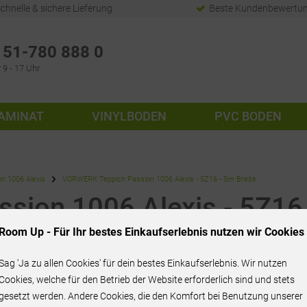
chnelle & sichere Lieferung
Beste Kundenbewertu
51-780 888 0
 9 - 17 Uhr
AMINAT
VINYLBODEN
PVC BODEN
n 1006 Alexis
VORWERK Teppich Passion 1006 Alexis - 5Z16 - 5m Breite
ion 1006 Alexis - 5Z16 
Room Up - Für Ihr bestes Einkaufserlebnis nutzen wir Cookies
Sag 'Ja zu allen Cookies' für dein bestes Einkaufserlebnis. Wir nutzen
44,90 € / m²
Cookies, welche für den Betrieb der Website erforderlich sind und stets
gesetzt werden. Andere Cookies, die den Komfort bei Benutzung unserer
inkl. MwSt.