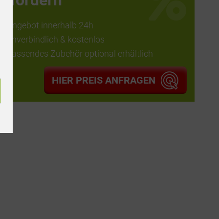
anfordern
Angebot innerhalb 24h
unverbindlich & kostenlos
passendes Zubehör optional erhältlich
HIER PREIS ANFRAGEN