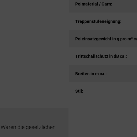
Polmaterial / Garn:
Treppenstufeneignung:
Poleinsatzgewicht in g pro m² ca
Trittschallschutz in dB ca.:
Breiten in m ca.:
Stil:
 Waren die gesetzlichen