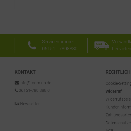
Servicenummer
Versandk
06151 - 7808880
bei viele
KONTAKT
RECHTLICH
info@room-up.de
Cookie-Settin
06151-780 888 0
Widerruf
Widerrufsbel
Newsletter
Kundeninform
Zahlungsarte
Datenschutze
AGB