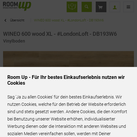
Übersicht
WINEO 600 wood XL - #LondonLoft - DB193W6
WINEO 600 wood XL - #LondonLoft - DB193W6
Vinylboden
Room Up - Für Ihr bestes Einkaufserlebnis nutzen wir
Cookies
Sag 'Ja zu allen Cookies' für dein bestes Einkaufserlebnis. Wir
nutzen Cookies, welche für den Betrieb der Website erforderlich
sind und stets gesetzt werden. Andere Cookies, die den Komfort
bei Benutzung unserer Website erhöhen, individualisierter
Werbung dienen oder die Interaktion mit anderen Websites und
31,95 € / m²
inkl. MwSt.
sozialen Medien vereinfachen sollen, werden mit Deiner