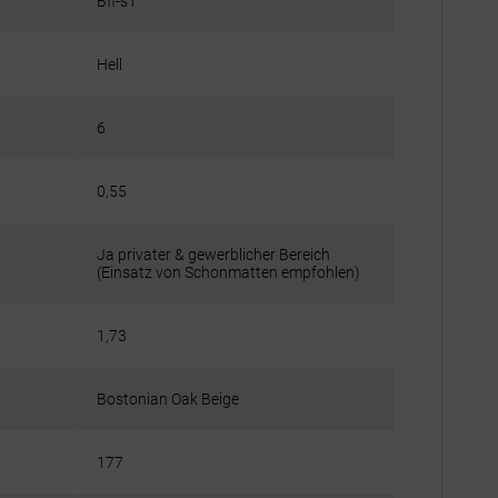
Bfl-s1
Hell
6
0,55
Ja privater & gewerblicher Bereich
(Einsatz von Schonmatten empfohlen)
1,73
Bostonian Oak Beige
177