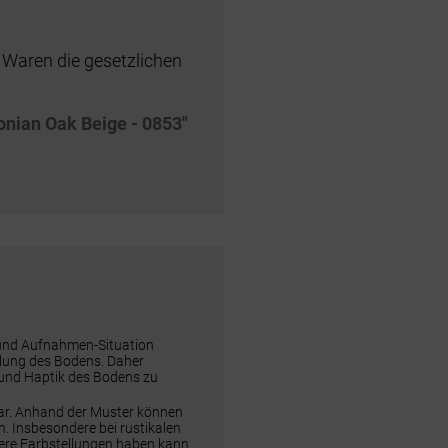
 Waren die gesetzlichen
onian Oak Beige - 0853"
 und Aufnahmen-Situation
ellung des Bodens. Daher
 und Haptik des Bodens zu
dar. Anhand der Muster können
n. Insbesondere bei rustikalen
rere Farbstellungen haben kann