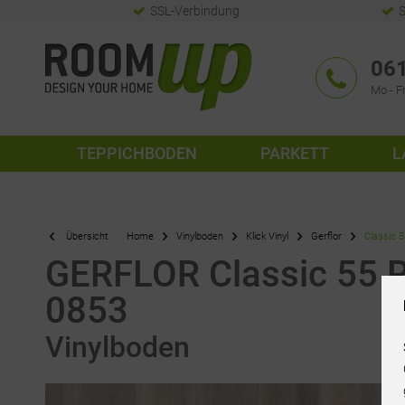
SSL-Verbindung
S
061
Mo - Fr
TEPPICHBODEN
PARKETT
L
Übersicht
Home
Vinylboden
Klick Vinyl
Gerflor
Classic 5
GERFLOR Classic 55 Ri
0853
Vinylboden