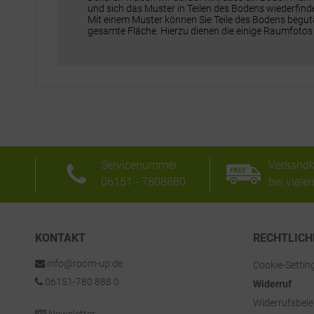
und sich das Muster in Teilen des Bodens wiederfinde
Mit einem Muster können Sie Teile des Bodens beguta
gesamte Fläche. Hierzu dienen die einige Raumfotos
Servicenummer
Versandk
06151 - 7808880
bei viele
KONTAKT
RECHTLICH
info@room-up.de
Cookie-Settin
06151-780 888 0
Widerruf
Widerrufsbel