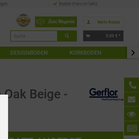
ngen
Bester Preis im Netz
Mein Konto
0,00 € *
DESIGNBODEN
KORKBODEN
TAPE

 Oak Beige -