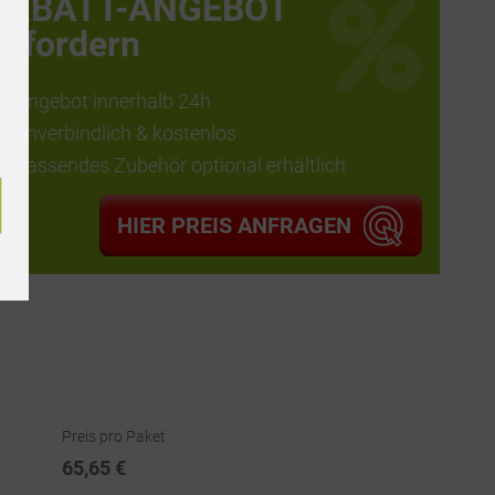
RABATT-ANGEBOT
anfordern
Angebot innerhalb 24h
unverbindlich & kostenlos
passendes Zubehör optional erhältlich
HIER PREIS ANFRAGEN
Preis pro Paket
65,65 €