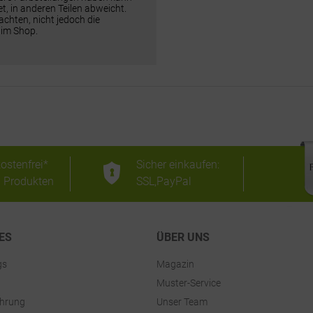
t, in anderen Teilen abweicht.
chten, nicht jedoch die
 im Shop.
ostenfrei*
Sicher einkaufen:
n Produkten
SSL,PayPal
ES
ÜBER UNS
gs
Magazin
Muster-Service
ehrung
Unser Team