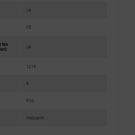
Ja
CE
 bis
Ja
ur):
1219
8
R10
Holzoptik