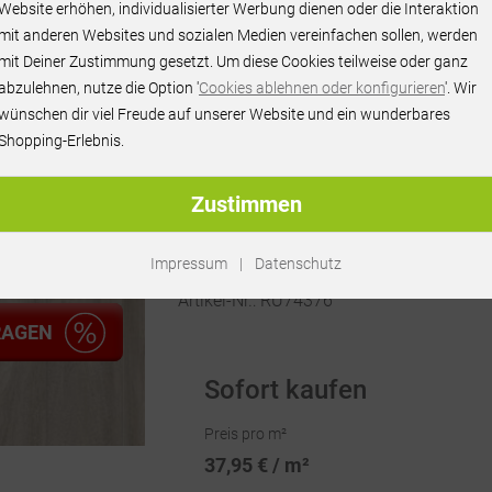
37,95 € / m²
Website erhöhen, individualisierter Werbung dienen oder die Interaktion
mit anderen Websites und sozialen Medien vereinfachen sollen, werden
inkl. MwSt.
mit Deiner Zustimmung gesetzt. Um diese Cookies teilweise oder ganz
abzulehnen, nutze die Option '
Cookies ablehnen oder konfigurieren
'. Wir
wünschen dir viel Freude auf unserer Website und ein wunderbares
Shopping-Erlebnis.
Zustimmen
Impressum
|
Datenschutz
Artikel-Nr.:
RU74376
RAGEN
Sofort kaufen
Preis pro m²
37,95 € / m²