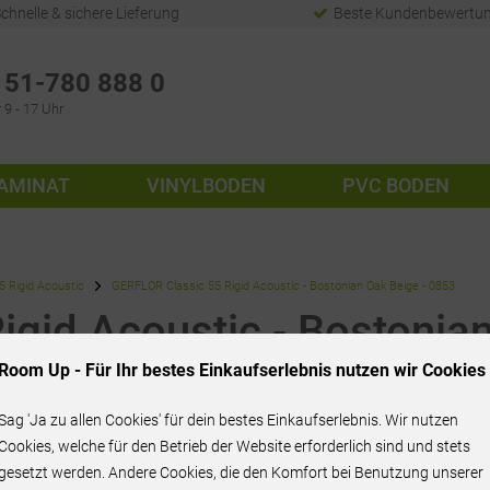
chnelle & sichere Lieferung
Beste Kundenbewertu
51-780 888 0
 9 - 17 Uhr
AMINAT
VINYLBODEN
PVC BODEN
5 Rigid Acoustic
GERFLOR Classic 55 Rigid Acoustic - Bostonian Oak Beige - 0853
gid Acoustic - Bostonian
Room Up - Für Ihr bestes Einkaufserlebnis nutzen wir Cookies
Sag 'Ja zu allen Cookies' für dein bestes Einkaufserlebnis. Wir nutzen
Cookies, welche für den Betrieb der Website erforderlich sind und stets
gesetzt werden. Andere Cookies, die den Komfort bei Benutzung unserer