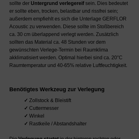
sollte der
Untergrund
verlegereif
sein. Dies bedeutet
er sollte eben, trocken, belastbar und rissfrei sein;
außerdem empfiehlt es sich die Unterlage GERFLOR
Acoustic zu verwenden. Diese sollte im Stoßbereich
ca. 30 cm überlappend verlegt werden. Zusätzlich
sollten das Material ca. 48 Stunden vor dem
gewünschten Verlege-Termin bei Raumklima
akklimatisiert werden. Optimal hierbei sind ca. 20°C
Raumtemperatur und 40-65% relative Luftfeuchtigkeit.
Benötigtes Werkzeug zur Verlegung
✓
Zollstock & Bleistift
✓
Cuttermesser
✓
Winkel
✓
Rastkeile / Abstandshalter
Die
Verlegung
startet
in der hinteren rechten oder