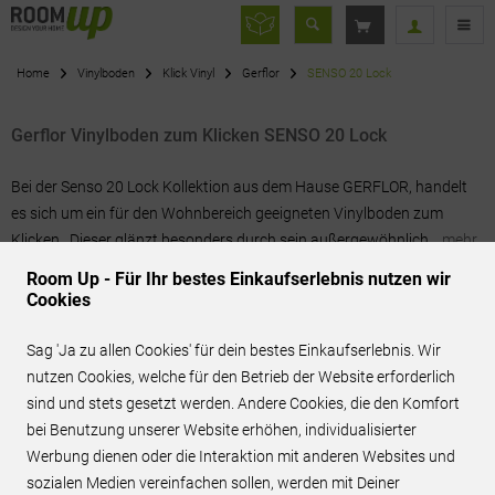
Home
Vinylboden
Klick Vinyl
Gerflor
SENSO 20 Lock
Gerflor Vinylboden zum Klicken SENSO 20 Lock
Bei der Senso 20 Lock Kollektion aus dem Hause GERFLOR, handelt
es sich um ein für den Wohnbereich geeigneten Vinylboden zum
Klicken . Dieser glänzt besonders durch sein außergewöhnlich...
mehr
erfahren »
Room Up - Für Ihr bestes Einkaufserlebnis nutzen wir
Cookies
Filtern
Sag 'Ja zu allen Cookies' für dein bestes Einkaufserlebnis. Wir
nutzen Cookies, welche für den Betrieb der Website erforderlich
sind und stets gesetzt werden. Andere Cookies, die den Komfort
bei Benutzung unserer Website erhöhen, individualisierter
Werbung dienen oder die Interaktion mit anderen Websites und
BEST-PREIS ANFRAGEN
sozialen Medien vereinfachen sollen, werden mit Deiner