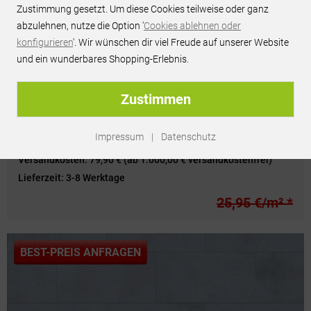
Zustimmung gesetzt. Um diese Cookies teilweise oder ganz
abzulehnen, nutze die Option '
Cookies ablehnen oder
konfigurieren
'. Wir wünschen dir viel Freude auf unserer Website
und ein wunderbares Shopping-Erlebnis.
Zustimmen
GERFLOR SENSO 20 Lock - Cashew clear -
36681093
Impressum
|
Datenschutz
Versandkosten:
79,90 € (ab 1.000,00 € versandkostenfrei)
Lieferzeit:
3-8 Werktage
25,95 €/m² *
BEST-PREIS ANFRAGEN