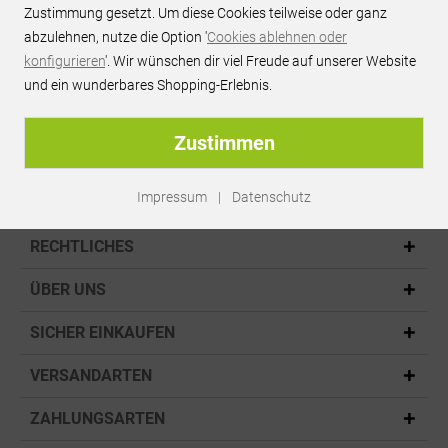
Zustimmung gesetzt. Um diese Cookies teilweise oder ganz
bei vielen Produkten
abzulehnen, nutze die Option '
Cookies ablehnen oder
konfigurieren
'. Wir wünschen dir viel Freude auf unserer Website
und ein wunderbares Shopping-Erlebnis.
Sicher einkaufen:
SSL,PayPal
Zustimmen
Impressum
|
Datenschutz
KONTAKT
RECHTLICHES
ÜBER UNS
SICHER EINKAUFEN
VERSANDARTEN
ZAHLUNGSARTEN