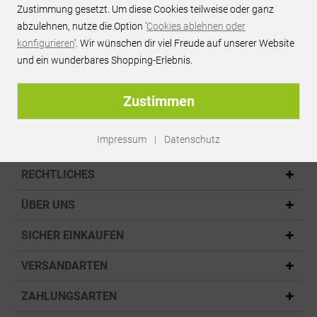
Zustimmung gesetzt. Um diese Cookies teilweise oder ganz
bei vielen Produkten
abzulehnen, nutze die Option '
Cookies ablehnen oder
konfigurieren
'. Wir wünschen dir viel Freude auf unserer Website
und ein wunderbares Shopping-Erlebnis.
Sicher einkaufen:
SSL,PayPal
Zustimmen
Impressum
|
Datenschutz
KONTAKT
RECHTLICHES
ÜBER UNS
SICHER EINKAUFEN
VERSANDARTEN
ZAHLUNGSARTEN