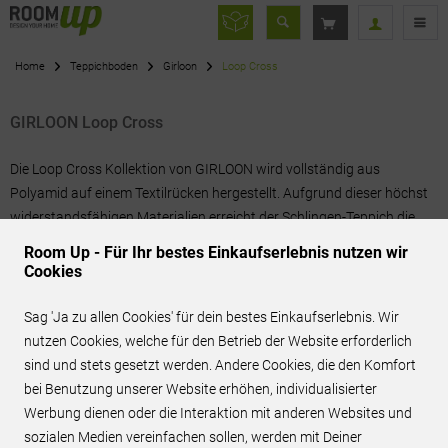
Home
Teppichboden
Girloon
Loop Cross
GIRLOON Loop Cross
Die Loop Cross Kollektion von GIRLOON wird vollständig aus
Polyamid auf einem Textilrücken hergestellt. Aufgrund dieser höchst
widerstandsfähigen Materialien erreicht der Schlingen-Teppich die...
mehr erfahren »
Room Up - Für Ihr bestes Einkaufserlebnis nutzen wir
Cookies
Filtern
Sag 'Ja zu allen Cookies' für dein bestes Einkaufserlebnis. Wir
nutzen Cookies, welche für den Betrieb der Website erforderlich
sind und stets gesetzt werden. Andere Cookies, die den Komfort
bei Benutzung unserer Website erhöhen, individualisierter
Werbung dienen oder die Interaktion mit anderen Websites und
BEST-PREIS ANFRAGEN
sozialen Medien vereinfachen sollen, werden mit Deiner