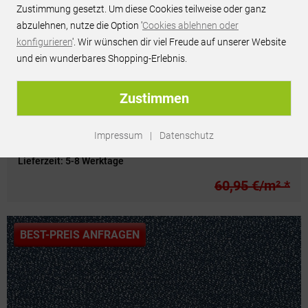
Zustimmung gesetzt. Um diese Cookies teilweise oder ganz
abzulehnen, nutze die Option '
Cookies ablehnen oder
konfigurieren
'. Wir wünschen dir viel Freude auf unserer Website
und ein wunderbares Shopping-Erlebnis.
Zustimmen
GIRLOON Loop Cross - 150 - 4m Breite
Impressum
|
Datenschutz
Versandkosten:
79,00 €
Lieferzeit:
5-8 Werktage
60,95 €/m² *
BEST-PREIS ANFRAGEN