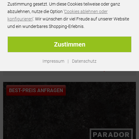
Zustimmung gesetzt. Um diese Cookies teilweise oder ganz
abzulehnen, nutze die Option '
Cookies ablehnen oder
konfigurieren
'. Wir wünschen dir viel Freude auf unserer Website
und ein wunderbares Shopping-Erlebnis.
Silver Slate - Wineo 800 Stone XL Vinyl Fliese
zum Klicken
Zustimmen
Versandkosten:
79,90 € (ab 1.000,00 € versandkostenfrei)
Lieferzeit:
3-5 Werktage
Impressum
|
Datenschutz
52,95 €/m² *
BEST-PREIS ANFRAGEN