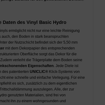
 Daten des Vinyl Basic Hydro
inyls
ermöglicht nicht nur eine leichte Reinigung
s auch, den Boden in stark beanspruchten
ter der Nutzschicht befindet sich der 5,50 mm
ger
mit dem Dekorpapier des entsprechenden
ukturierten Oberfläche sorgt das Dekor für die
 Zudem verleiht die Trägerplatte dem Boden seine
enkschonenden Eigenschaften
. Jede Diele ist
n des patentierten
UNICLIC®
Klick-Systems von
icht eine schnelle und einfache Verlegung. Für eine
iehlt es sich, zusätzlich zu dem eigentlichen
Trittschalldämmung auszulegen. Alle, der zur
dro genutzten Materialien, sind frei von
 macht ihn zu einem wohngesunden und