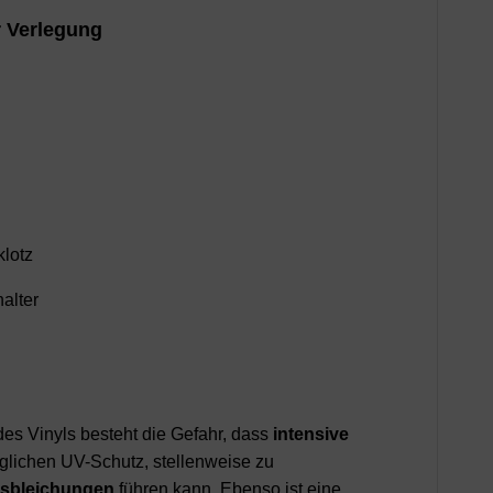
 Verlegung
klotz
alter
des Vinyls besteht die Gefahr, dass
intensive
glichen UV-Schutz, stellenweise zu
sbleichungen
führen kann. Ebenso ist eine