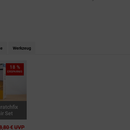
ge
Werkzeug
18 %
ERSPARNIS
ratchfix
ir Set
8,80 €
UVP