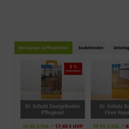
Reinigungs- & Pflegemittel
Sockelleisten
Unterla
3 %
ERSPARNIS
Dr. Schutz Designboden
Dr. Schutz Sc
Pflegeset
Floor Repa
16,90 €/Stk. *
17,45 €
UVP
39,95 €/Stk. *
4