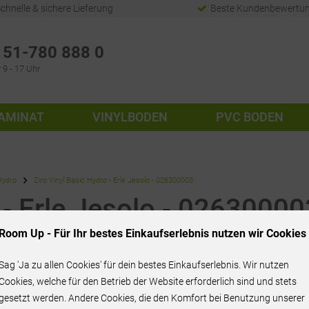
chnelle & sichere Lieferung
Beste Kundenbewertu
51-780 888 0
 9 - 17 Uhr
AMINAT
VINYLBODEN
PVC BODEN
Hydro
Ziro Vinyl Basic Hydro - Erle Jesolo - 026300003
 - Erle Jesolo - 02630000
Room Up - Für Ihr bestes Einkaufserlebnis nutzen wir Cookies
Sag 'Ja zu allen Cookies' für dein bestes Einkaufserlebnis. Wir nutzen
41,90 € / m²
Cookies, welche für den Betrieb der Website erforderlich sind und stets
gesetzt werden. Andere Cookies, die den Komfort bei Benutzung unserer
inkl. MwSt.