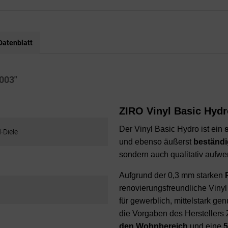
Datenblatt
0003"
ZIRO Vinyl Basic Hydr
Der Vinyl Basic Hydro ist ein
-Diele
und ebenso äußerst
beständi
sondern auch qualitativ aufwer
Aufgrund der 0,3 mm starken
renovierungsfreundliche Vinyl
für gewerblich, mittelstark g
die Vorgaben des Herstellers 
den Wohnbereich
und eine
5