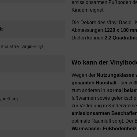
emissionsarmen Fußboden der 
Kindern eignet.
Die Dekore des Vinyl Basic H
lo
Abmessungen
1220 x 180 
Dielen können
2,2 Quadratm
hthalatfrei, Virgin-Vinyl
Wo kann der Vinylbod
Wegen der
Nutzungsklasse 
gesamten Haushalt
- bei vol
zum anderen in
normal belas
fußwarmen sowie gelenkschone
yurethan)
zur Verlegung in Kinderzimmern
emissionsarmen Beschaffen
optimale Raumluft sorgt. Der 
Warmwasser-Fußbodenhei