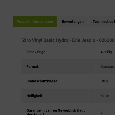
Produktinformationen
Bewertungen
Technisches 
"Ziro Vinyl Basic Hydro - Erle Jesolo - 02630
Fase / Fuge:
4 seitig
Format:
Standard
Brandschutzklasse:
Bfl-s1
Helligkeit:
Mittel
Garantie in Jahren Gewerblich (laut
5
Hersteller):