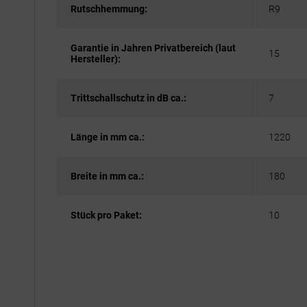
Rutschhemmung:
R9
Garantie in Jahren Privatbereich (laut
15
Hersteller):
Trittschallschutz in dB ca.:
7
Länge in mm ca.:
1220
Breite in mm ca.:
180
Stück pro Paket:
10