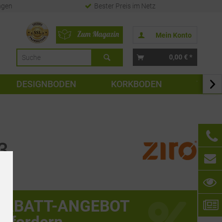
ngen
Bester Preis im Netz
Mein Konto
0,00 € *
DESIGNBODEN
KORKBODEN
TAPE

3
RABATT-ANGEBOT