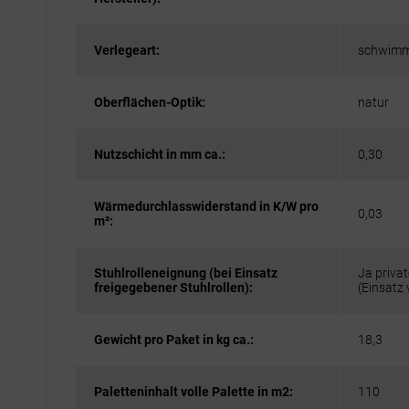
Verlegeart:
schwim
Oberflächen-Optik:
natur
Nutzschicht in mm ca.:
0,30
Wärmedurchlasswiderstand in K/W pro
0,03
m²:
Stuhlrolleneignung (bei Einsatz
Ja privat
freigegebener Stuhlrollen):
(Einsatz
Gewicht pro Paket in kg ca.:
18,3
Paletteninhalt volle Palette in m2:
110