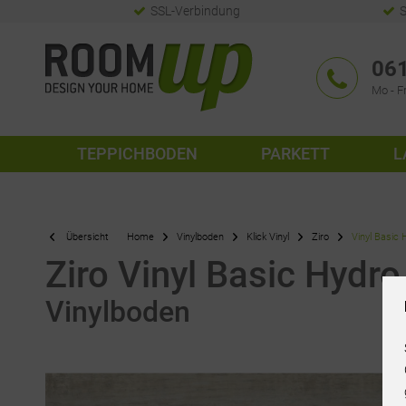
SSL-Verbindung
S
061
Mo - Fr
TEPPICHBODEN
PARKETT
L
Übersicht
Home
Vinylboden
Klick Vinyl
Ziro
Vinyl Basic 
Ziro Vinyl Basic Hydro
Vinylboden