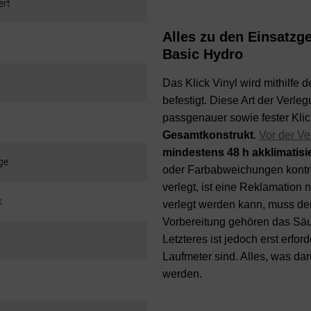
ert
Alles zu den Einsatzg
Basic Hydro
Das Klick Vinyl wird mithilfe 
befestigt. Diese Art der Verle
passgenauer sowie fester Kli
Gesamtkonstrukt
.
Vor der V
mindestens 48 h akklimatisi
ge
oder Farbabweichungen kontrol
verlegt, ist eine Reklamation
k
verlegt werden kann, muss de
Vorbereitung gehören das Sä
Letzteres ist jedoch erst erfo
Laufmeter sind. Alles, was dar
werden.