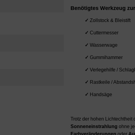
Benötigtes Werkzeug zur
✓
Zollstock & Bleistift
✓
Cuttermesser
✓
Wasserwage
✓
Gummihammer
✓
Verlegehilfe / Schlag
✓
Rastkeile / Abstandsh
✓
Handsäge
Trotz der hohen Lichtechtheit 
Sonneneinstrahlung
ohne je
Farbveränderungen
oder
Au