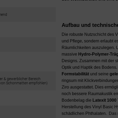
mend
Aufbau und technische
Die robuste Nutzschicht des V
und Pflege, sondern erlaubt e
Räumlichkeiten auszulegen. Un
massive
Hydro-Polymer-Trä
Designs. Zusammen mit der str
Optik und Haptik des Bodens.
Formstabilität
und seine
gel
er & gewerblicher Bereich
ringsum mit Klickverbindunge
 von Schonmatten empfohlen)
Ziro ausgestattet. Dies ermögl
noch bessere Raumakustik empf
Bodenbelag die
Latexit 1000
Herstellung des Vinyl Basic Hy
schädlichen Phthalaten. Das