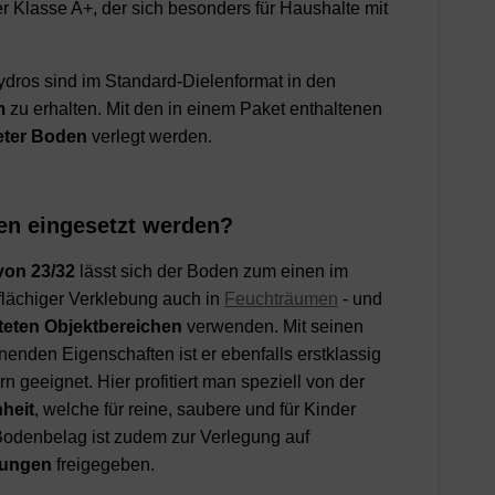
Klasse A+, der sich besonders für Haushalte mit
ydros sind im Standard-Dielenformat in den
mm
zu erhalten. Mit den in einem Paket enthaltenen
eter Boden
verlegt werden.
en eingesetzt werden?
von 23/32
lässt sich der Boden zum einen im
lflächiger Verklebung auch in
Feuchträumen
- und
teten Objektbereichen
verwenden. Mit seinen
nden Eigenschaften ist er ebenfalls erstklassig
 geeignet. Hier profitiert man speziell von der
heit
, welche für reine, saubere und für Kinder
Bodenbelag ist zudem zur Verlegung auf
zungen
freigegeben.