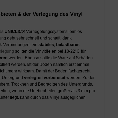
ebieten & der Verlegung des Vinyl
des
UNICLIC®
Verriegelungssystems leimlos
gung geht sehr schnell und schafft, dank
ck-Verbindungen, ein
stabiles
,
belastbares
erlegung
sollten die Vinyldielen bei 18-22°C für
eren
werden. Ebenso sollte die Ware auf Schäden
liert werden. Ist der Boden nämlich erst einmal
 nicht mehr wirksam. Damit der Boden fachgerecht
r Untergrund
verlegreif vorbereitet
werden. Zu der
ubern, Trocknen und Begradigen des Untergrunds.
rderlich, wenn die Unebenheiten größer als 3 mm pro
unter liegt, kann durch das Vinyl ausgeglichen