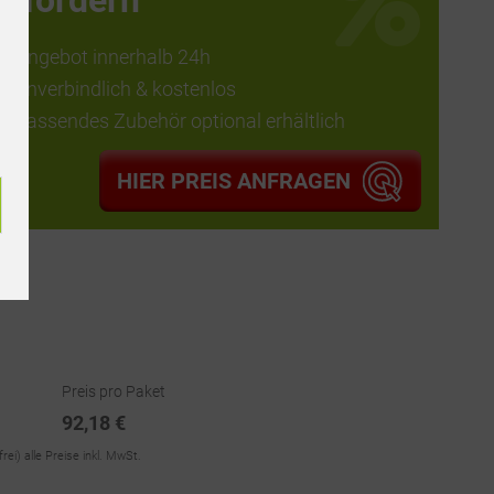
anfordern
Angebot innerhalb 24h
unverbindlich & kostenlos
passendes Zubehör optional erhältlich
HIER PREIS ANFRAGEN
Preis pro Paket
92,18 €
frei)
alle Preise inkl. MwSt.