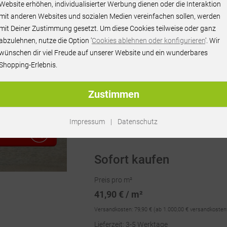
Website erhöhen, individualisierter Werbung dienen oder die Interaktion
mit anderen Websites und sozialen Medien vereinfachen sollen, werden
mit Deiner Zustimmung gesetzt. Um diese Cookies teilweise oder ganz
abzulehnen, nutze die Option '
Cookies ablehnen oder konfigurieren
'. Wir
wünschen dir viel Freude auf unserer Website und ein wunderbares
Shopping-Erlebnis.
Zustimmen
Artikel-Nr.:
RU31894
Impressum
|
Datenschutz
RAGEN
Sofort kaufen
Preis pro m²
41,90 € / m²
Versandkosten:
79,90 €
(ab 1.000,00 € versandkosten
Lieferzeit: 3-5 Werktage