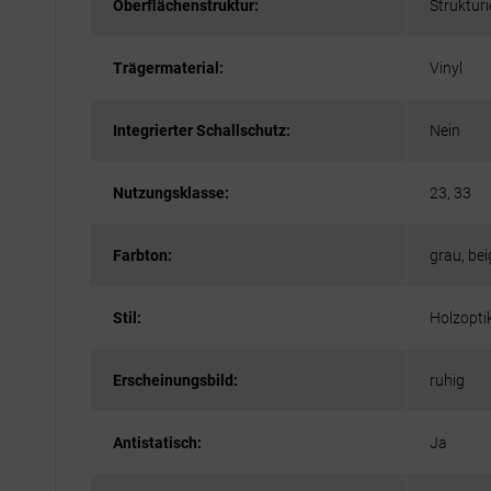
Oberflächenstruktur:
Strukturi
Trägermaterial:
Vinyl
Integrierter Schallschutz:
Nein
Nutzungsklasse:
23, 33
Farbton:
grau, bei
Stil:
Holzopti
Erscheinungsbild:
ruhig
Antistatisch:
Ja